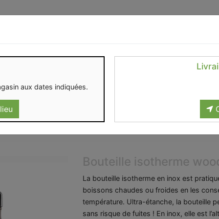
Identifiez-vous
Livra
OMENT
CONTACT
gasin aux dates indiquées.
lieu
C
Bouteille isotherme woo
La bouteille isotherme en inox est pratiq
boissons chaudes ou froides en les cons
température. Ultra-étanche, la bouteille p
sans risque de fuites ! En inox, elle est l’al