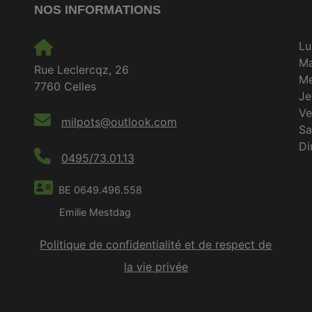
NOS INFORMATIONS
Lu
M
Rue Leclercqz, 26
Me
7760 Celles
Je
Ve
milpots@outlook.com
S
D
0495/73.01.13
BE 0649.496.558
Emilie Mestdag
Politique de confidentialité et de respect de
la vie privée