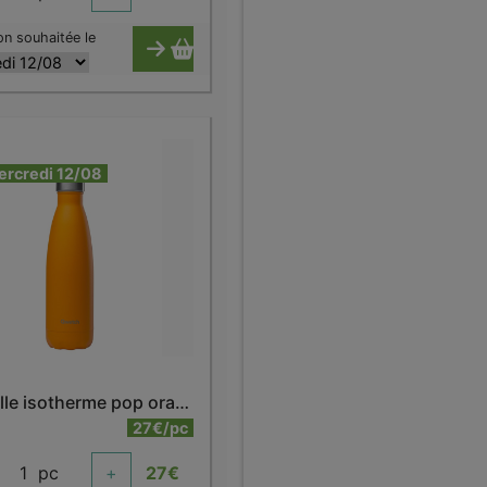
on souhaitée le
ercredi 12/08
Bouteille isotherme pop orange 500 ml
27€/pc
1
pc
+
27
€