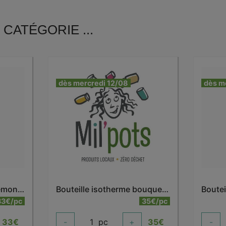
CATÉGORIE ...
dès mercredi 12/08
dès m
Bouteille isotherme anémone 500 ml
Bouteille isotherme bouquet dahlia 500 ml
33€/pc
35€/pc
33
€
-
1
pc
+
35
€
-