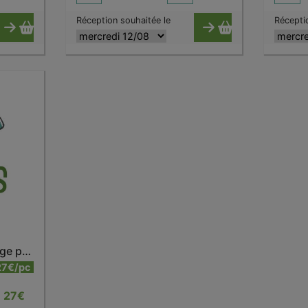
Réception souhaitée le
Récepti
Bouteille isotherme rouge piment 500 ml
27€/pc
27
€