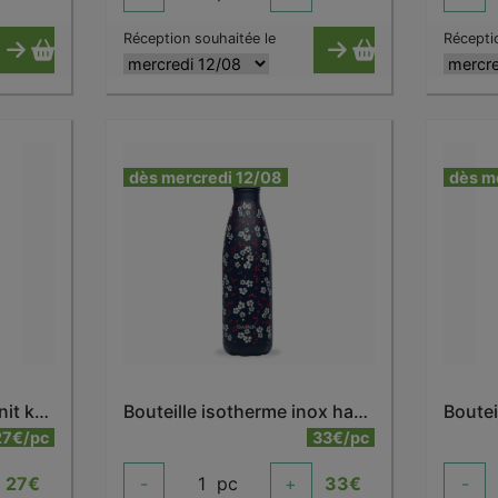
Réception souhaitée le
Récepti
dès mercredi 12/08
dès m
Bouteille isotherme granit kaki 500 ml
Bouteille isotherme inox hanami bleu 500 ml
27€/pc
33€/pc
27
€
-
1
pc
+
33
€
-