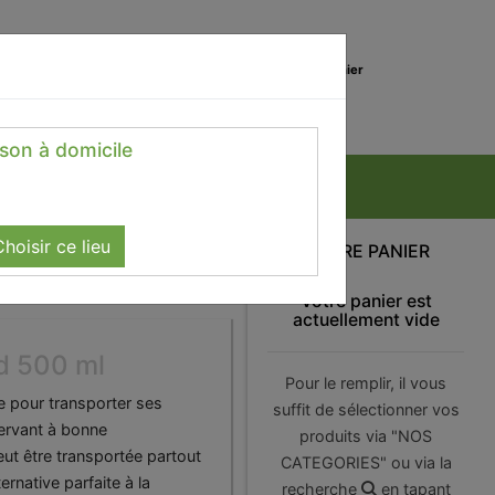
0
Lieu de réception
Mon panier
Magasin
0.00 €
ison à domicile
hoisir ce lieu
VOTRE PANIER
Votre panier est
actuellement vide
d 500 ml
Pour le remplir, il vous
ue pour transporter ses
suffit de sélectionner vos
ervant à bonne
produits via "NOS
eut être transportée partout
CATEGORIES" ou via la
ternative parfaite à la
recherche
en tapant