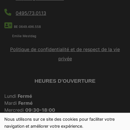
0495/73.01.13
BE 0649.496.558
Emilie Mestdag
Politique de confidentialité et de respect de la vie
privée
HEURES D'OUVERTURE
Lundi
Fermé
Mardi
Fermé
Mercredi
09:30-18:00
Jeudi
Fermé
Nous utilisons sur ce site des cookies pour faciliter votre
Vendredi
09:30-18:00
navigation et améliorer votre expérience.