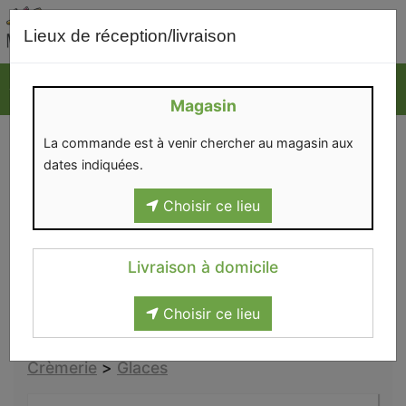
0
Lieux de réception/livraison
Magasin
GLACES
La commande est à venir chercher au magasin aux
dates indiquées.
Choisir ce lieu
Nos glaces sont fabriquées par la Ferme du trou à
vaches (Blandain) et Glaces Michel & Fils
(Templeuve).
Livraison à domicile
Choisir ce lieu
Crèmerie
>
Glaces