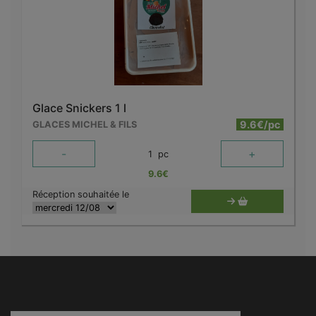
Glace Snickers 1 l
9.6€/pc
GLACES MICHEL & FILS
-
+
1
pc
9.6
€
Réception souhaitée le