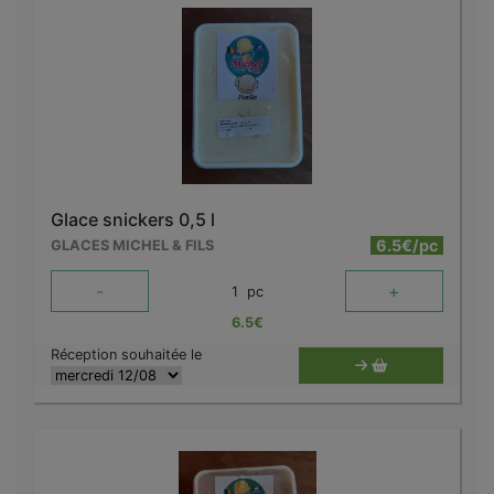
Glace snickers 0,5 l
6.5€/pc
GLACES MICHEL & FILS
-
+
1
pc
6.5
€
Réception souhaitée le