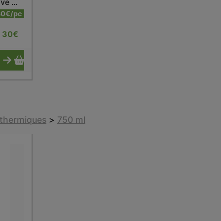
Bouteille isotherme active matt pastel rose 600 ml
30€/pc
30
€
sothermiques
>
750 ml