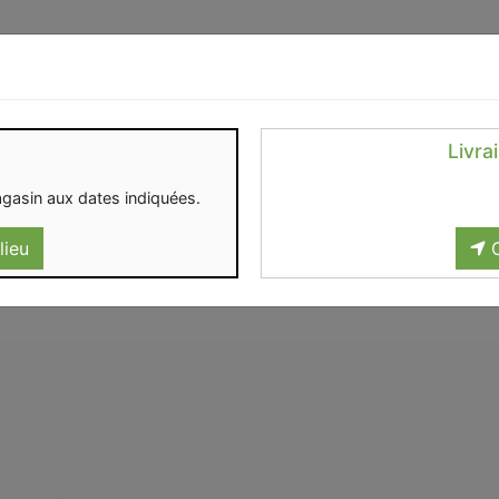
Identifiez-vous
Livra
OMENT
CONTACT
gasin aux dates indiquées.
lieu
C
 ISOTHERMIQUES