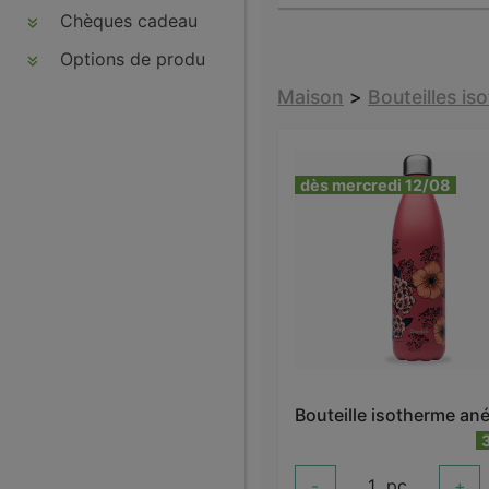
Chèques cadeau
Options de produits
Maison
>
Bouteilles i
dès mercredi 12/08
-
1
pc
+