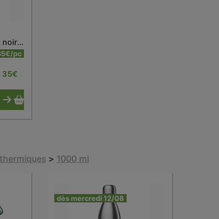
Thermo isotherme matt noir 750 ml
35€/pc
35
€
sothermiques
>
1000 ml
dès mercredi 12/08