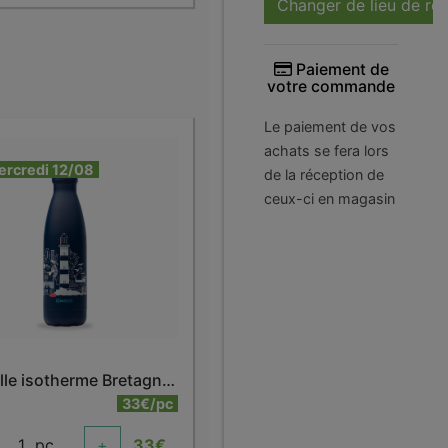
Changer de lieu de ré
Paiement de
votre commande
Le paiement de vos
achats se fera lors
ercredi 12/08
de la réception de
ceux-ci en magasin
Bouteille isotherme Bretagne 500 ml
33€/pc
1
pc
+
33
€