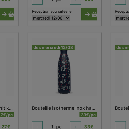
Réception souhaitée le
Récepti
dès mercredi 12/08
dès m
Bouteille isotherme granit kaki 500 ml
Bouteille isotherme inox hanami bleu 500 ml
27€/pc
33€/pc
27
€
-
1
pc
+
33
€
-