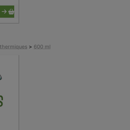
sothermiques
>
600 ml