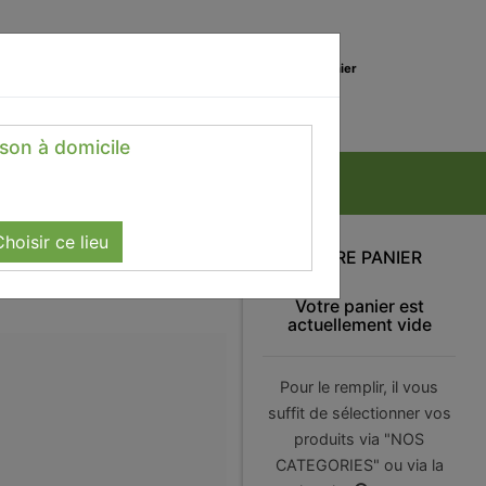
0
Lieu de réception
Mon panier
Magasin
0.00 €
ison à domicile
hoisir ce lieu
VOTRE PANIER
Votre panier est
actuellement vide
Pour le remplir, il vous
suffit de sélectionner vos
produits via "NOS
CATEGORIES" ou via la