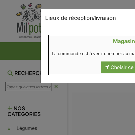
Lieux de réception/livraison
Magasin
NOS VENTES DU M
La commande est à venir chercher au ma
Choisir ce 
BOUTEILLES
RECHERCHE
NOS
CATEGORIES
Légumes