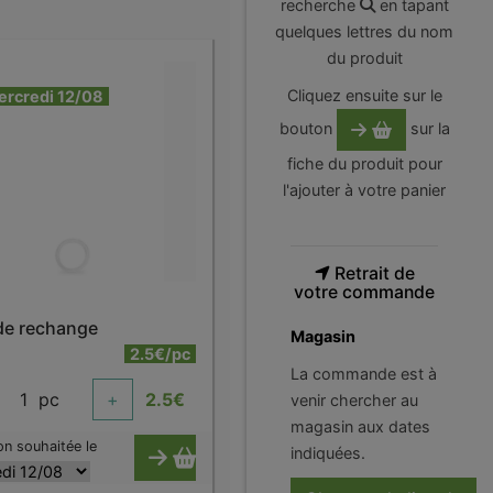
recherche
en tapant
quelques lettres du nom
du produit
Cliquez ensuite sur le
ercredi 12/08
bouton
sur la
fiche du produit pour
l'ajouter à votre panier
Retrait de
votre commande
 de rechange
Magasin
2.5€/pc
La commande est à
1
pc
+
2.5
€
venir chercher au
magasin aux dates
on souhaitée le
indiquées.