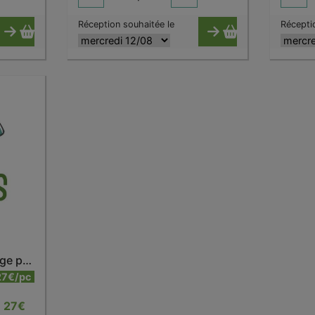
Réception souhaitée le
Récepti
Bouteille isotherme rouge piment 500 ml
27€/pc
27
€