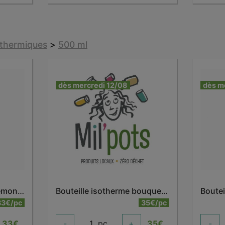
sothermiques
>
500 ml
dès mercredi 12/08
dès m
Bouteille isotherme anémone 500 ml
Bouteille isotherme bouquet dahlia 500 ml
33€/pc
35€/pc
33
€
-
1
pc
+
35
€
-