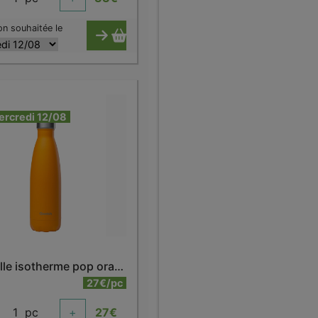
on souhaitée le
ercredi 12/08
Bouteille isotherme pop orange 500 ml
27€/pc
1
pc
+
27
€