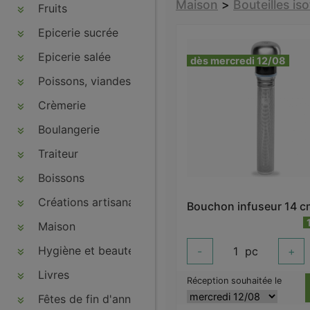
Maison
>
Bouteilles i
Fruits
Epicerie sucrée
Epicerie salée
dès mercredi 12/08
Poissons, viandes, volailles, charcuteries
Crèmerie
Boulangerie
Traiteur
Boissons
Créations artisanales
Maison
Hygiène et beauté
-
1
pc
+
Livres
Réception souhaitée le
Fêtes de fin d'année