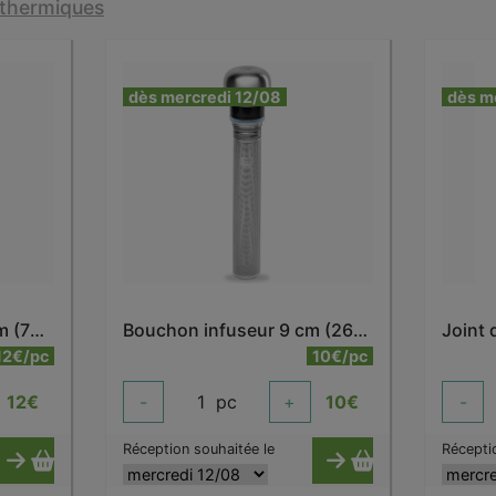
sothermiques
dès mercredi 12/08
dès m
Bouchon infuseur 14 cm (750/1000 ml)
Bouchon infuseur 9 cm (260/500 ml)
Joint
12€/pc
10€/pc
12
€
-
1
pc
+
10
€
-
Réception souhaitée le
Récepti