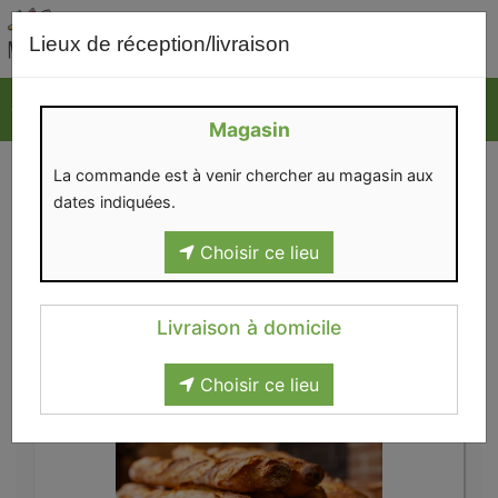
0
Lieux de réception/livraison
Magasin
LE PAVÉ ROYAL
La commande est à venir chercher au magasin aux
dates indiquées.
Choisir ce lieu
Livraison à domicile
Boulangerie
>
Pains
>
Le Pavé royal
Choisir ce lieu