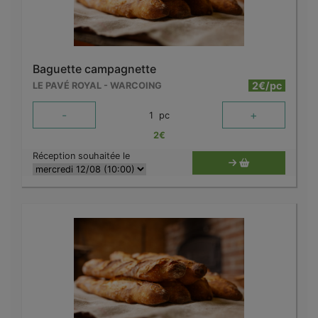
Baguette campagnette
2€/pc
LE PAVÉ ROYAL - WARCOING
-
+
1
pc
2
€
Réception souhaitée le