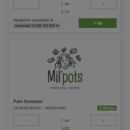
-
+
1
pc
2.7
€
Réception souhaitée le
Pain forestier
3.9€/pc
LE PAVÉ ROYAL - WARCOING
-
+
1
pc
3.9
€