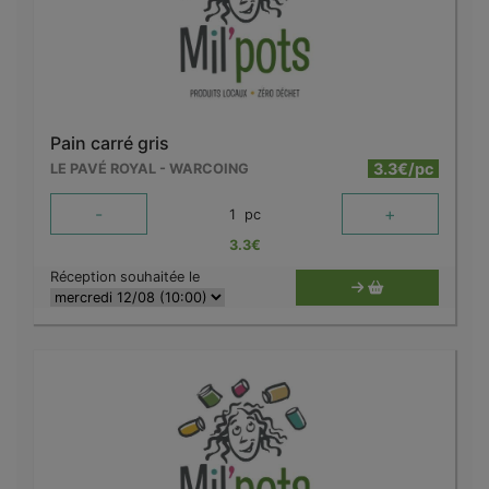
Pain carré gris
3.3€/pc
LE PAVÉ ROYAL - WARCOING
-
+
1
pc
3.3
€
Réception souhaitée le