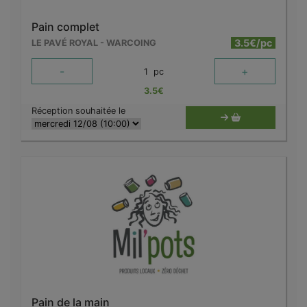
Pain complet
3.5€/pc
LE PAVÉ ROYAL - WARCOING
-
+
1
pc
3.5
€
Réception souhaitée le
Pain de la main