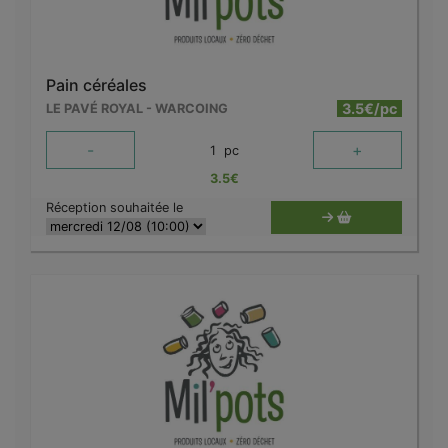
Pain céréales
3.5€/pc
LE PAVÉ ROYAL - WARCOING
-
+
1
pc
3.5
€
Réception souhaitée le