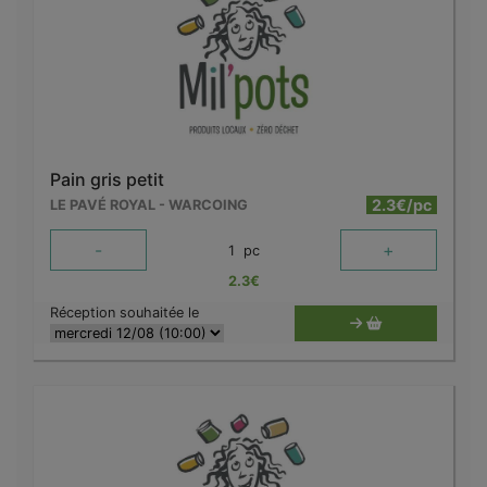
Pain gris petit
2.3€/pc
LE PAVÉ ROYAL - WARCOING
-
+
1
pc
2.3
€
Réception souhaitée le