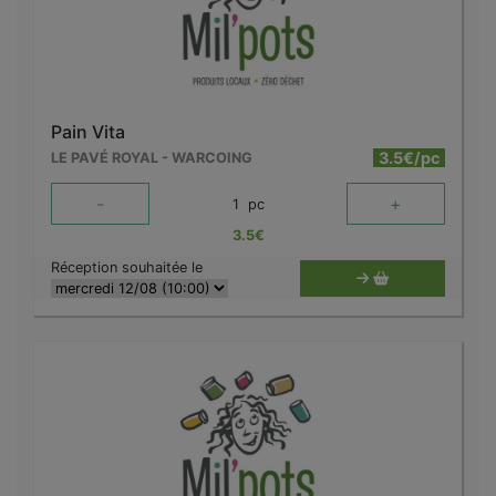
Pain Vita
3.5€/pc
LE PAVÉ ROYAL - WARCOING
-
+
1
pc
3.5
€
Réception souhaitée le