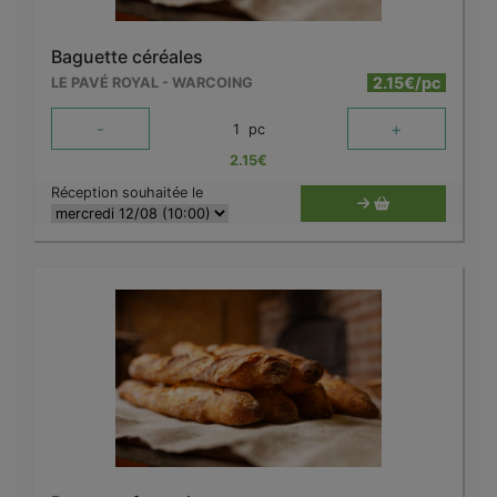
Baguette céréales
2.15€/pc
LE PAVÉ ROYAL - WARCOING
-
+
1
pc
2.15
€
Réception souhaitée le