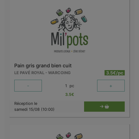
Pain gris grand bien cuit
3.5€/pc
LE PAVÉ ROYAL - WARCOING
-
+
1
pc
3.5
€
Réception le
samedi 15/08 (10:00)