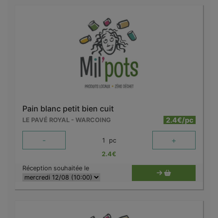
Pain blanc petit bien cuit
2.4€/pc
LE PAVÉ ROYAL - WARCOING
-
+
1
pc
2.4
€
Réception souhaitée le