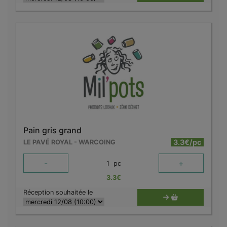
Pain gris grand
3.3€/pc
LE PAVÉ ROYAL - WARCOING
-
+
1
pc
3.3
€
Réception souhaitée le