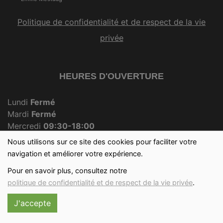
Politique de confidentialité et de respect de la vie
privée
HEURES D'OUVERTURE
Lundi
Fermé
Mardi
Fermé
Mercredi
09:30-18:00
Jeudi
Fermé
Nous utilisons sur ce site des cookies pour faciliter votre
Vendredi
09:30-18:00
navigation et améliorer votre expérience.
Samedi
09:30-12:30
Pour en savoir plus, consultez notre
Dimanche
09:30-12:00
politique de confidentialité et de respect de la vie privée
.
J'accepte