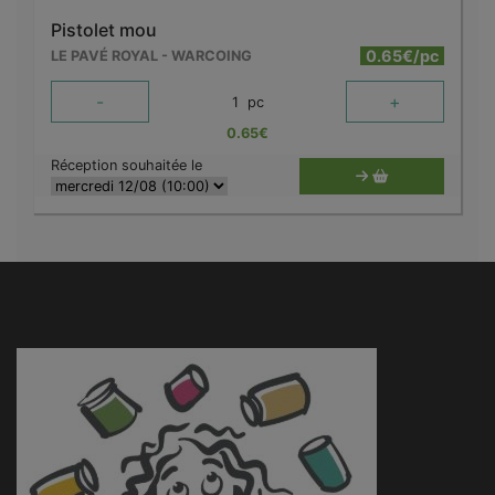
Pistolet mou
0.65€/pc
LE PAVÉ ROYAL - WARCOING
-
+
1
pc
0.65
€
Réception souhaitée le