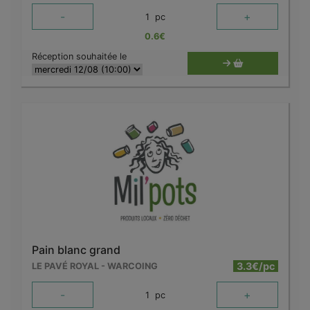
-
+
1
pc
0.6
€
Réception souhaitée le
Pain blanc grand
3.3€/pc
LE PAVÉ ROYAL - WARCOING
-
+
1
pc