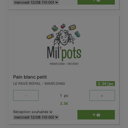
Pain blanc petit
2.3€/pc
LE PAVÉ ROYAL - WARCOING
-
+
1
pc
2.3
€
Réception souhaitée le