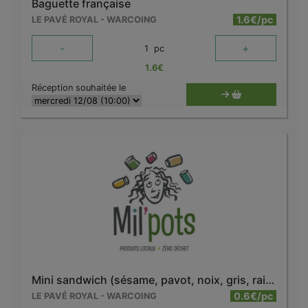
Baguette française
1.6€/pc
LE PAVÉ ROYAL - WARCOING
-
+
1
pc
1.6
€
Réception souhaitée le
Mini sandwich (sésame, pavot, noix, gris, raisins...)
0.6€/pc
LE PAVÉ ROYAL - WARCOING