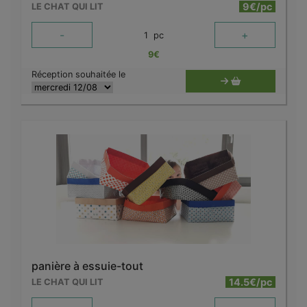
9€/pc
LE CHAT QUI LIT
-
+
1
pc
9
€
Réception souhaitée le
panière à essuie-tout
14.5€/pc
LE CHAT QUI LIT