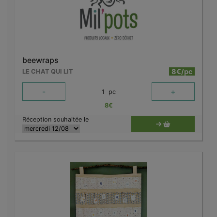
beewraps
8€/pc
LE CHAT QUI LIT
-
+
1
pc
8
€
Réception souhaitée le