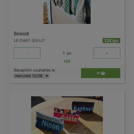
Snood
12€/pc
LE CHAT QUI LIT
-
+
1
pc
12
€
Réception souhaitée le