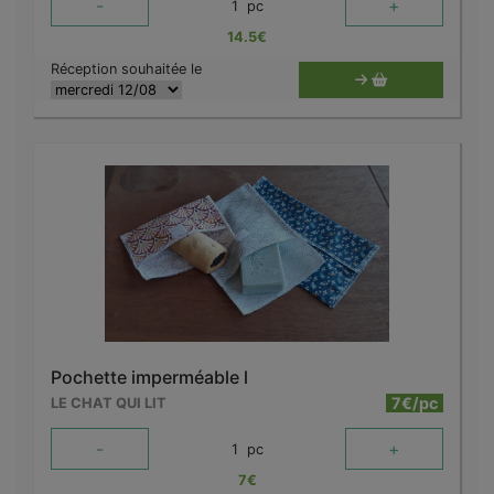
-
+
1
pc
14.5
€
Réception souhaitée le
Pochette imperméable l
7€/pc
LE CHAT QUI LIT
-
+
1
pc
7
€