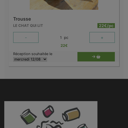
Trousse
22€/pc
LE CHAT QUI LIT
-
+
1
pc
22
€
Réception souhaitée le