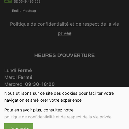
BE 0649.496.558
Emilie Mestdag
Politique de confidentialité et de respect de la vie
privée
HEURES D'OUVERTURE
Lundi
Fermé
Mardi
Fermé
Mercredi
09:30-18:00
Jeudi
Fermé
Nous utilisons sur ce site des cookies pour faciliter votre
Vendredi
09:30-18:00
navigation et améliorer votre expérience.
Samedi
09:30-12:30
Pour en savoir plus, consultez notre
Dimanche
09:30-12:00
politique de confidentialité et de respect de la vie privée
.
J'accepte