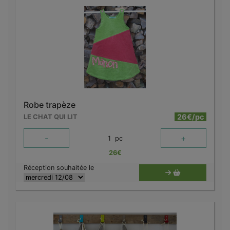
Robe trapèze
26€/pc
LE CHAT QUI LIT
-
+
1
pc
26
€
Réception souhaitée le