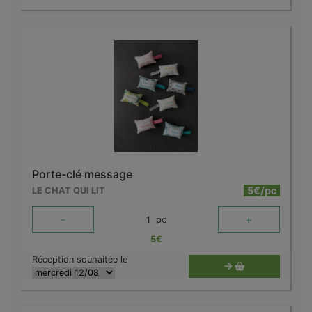
Porte-clé message
5€/pc
LE CHAT QUI LIT
-
+
1
pc
5
€
Réception souhaitée le