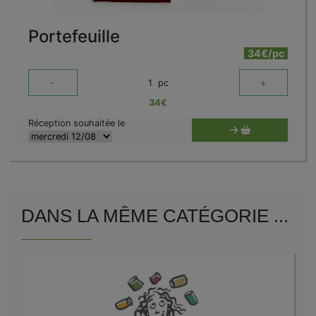
Portefeuille
34€/pc
-
+
1
pc
34
€
Réception souhaitée le
DANS LA MÊME CATÉGORIE ...