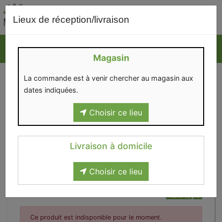
0
Lieux de réception/livraison
Magasin
La commande est à venir chercher au magasin aux
dates indiquées.
Choisir ce lieu
Livraison à domicile
Choisir ce lieu
Eyeliner 101066 (recharge)
12.9€/pc
Ce produit est indisponible pour le moment.