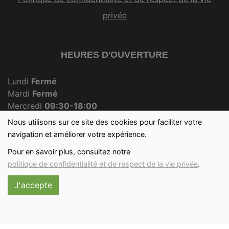
privée
HEURES D'OUVERTURE
Lundi
Fermé
Mardi
Fermé
Mercredi
09:30-18:00
Jeudi
Fermé
Nous utilisons sur ce site des cookies pour faciliter votre
Vendredi
09:30-18:00
navigation et améliorer votre expérience.
Samedi
09:30-12:30
Pour en savoir plus, consultez notre
Dimanche
09:30-12:00
politique de confidentialité et de respect de la vie privée
.
J'accepte
Réalisé avec
par
MonSiteAMoi