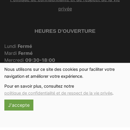
privée
HEURES D'OUVERTURE
Lundi
Fermé
Mardi
Fermé
Mercredi
09:30-18:00
Jeudi
Fermé
Nous utilisons sur ce site des cookies pour faciliter votre
Vendredi
09:30-18:00
navigation et améliorer votre expérience.
Samedi
09:30-12:30
Pour en savoir plus, consultez notre
Dimanche
09:30-12:00
politique de confidentialité et de respect de la vie privée
.
J'accepte
Réalisé avec
par
MonSiteAMoi