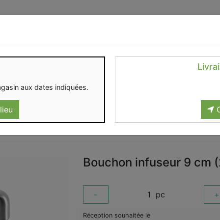
Identifiez-vous
Livra
OMENT
CONTACT
gasin aux dates indiquées.
lieu
C
Bouchon infuseur 9 cm 
-
1
pc
+
Réception souhaitée le