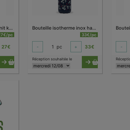
Bouteille isotherme granit kaki 500 ml
Bouteille isotherme inox hanami bleu 500 ml
27€/pc
33€/pc
27
€
-
1
pc
+
33
€
-
Réception souhaitée le
Récepti