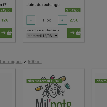
Bouchon infuseur 14 cm (750/1000 ml)
Joint de rechange
12€/pc
2.5€/pc
12
€
-
1
pc
+
2.5
€
Réception souhaitée le
sothermiques
>
500 ml
dès mercredi 12/08
dès m