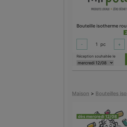
-
1
pc
+
Réception souhaitée le
Maison
>
Bouteilles i
dès mercredi 12/08