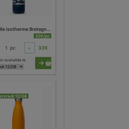
Bouteille isotherme Bretagne 500 ml
33€/pc
1
pc
+
33
€
on souhaitée le
ercredi 12/08