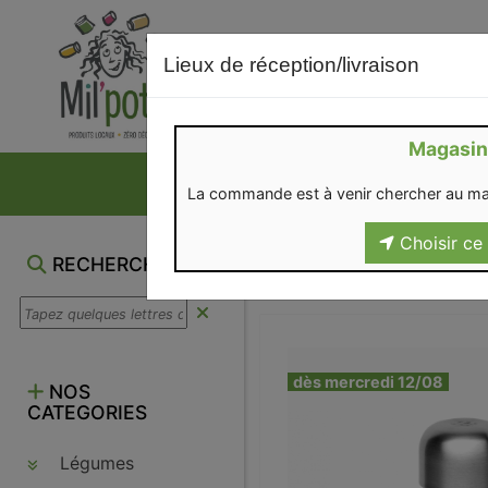
Lieux de réception/livraison
Magasin
NOS VENTES DU M
La commande est à venir chercher au ma
Choisir ce 
RECHERCHE
dès mercredi 12/08
NOS
CATEGORIES
Légumes