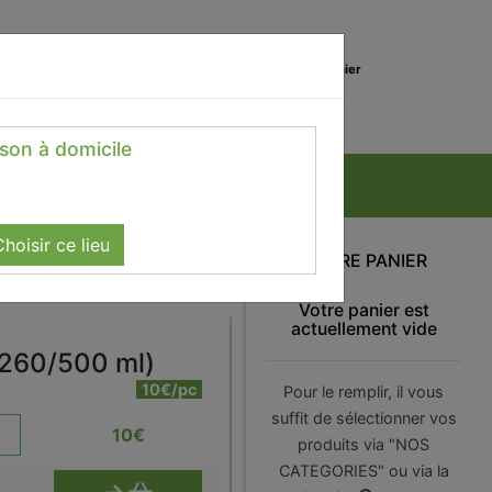
0
Lieu de réception
Mon panier
Magasin
0.00 €
ison à domicile
hoisir ce lieu
VOTRE PANIER
Votre panier est
actuellement vide
(260/500 ml)
10€/pc
Pour le remplir, il vous
suffit de sélectionner vos
10
€
produits via "NOS
CATEGORIES" ou via la