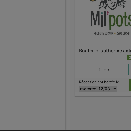
-
1
pc
+
Réception souhaitée le