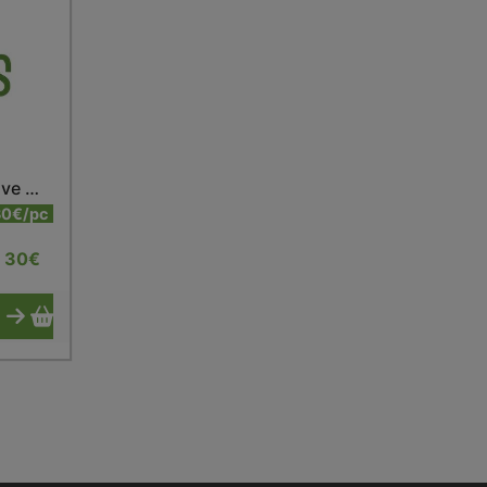
Bouteille isotherme active matt pastel rose 600 ml
30€/pc
30
€