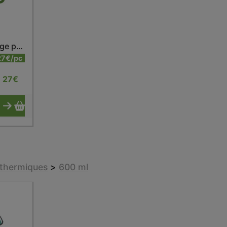
Bouteille isotherme rouge piment 500 ml
27€/pc
27
€
sothermiques
>
600 ml