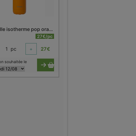
Bouteille isotherme pop orange 500 ml
27€/pc
1
pc
+
27
€
on souhaitée le