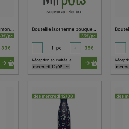
Bouteille isotherme anémone 500 ml
Bouteille isotherme bouquet dahlia 500 ml
33€/pc
35€/pc
33
€
-
1
pc
+
35
€
-
Réception souhaitée le
Récepti
dès mercredi 12/08
dès m