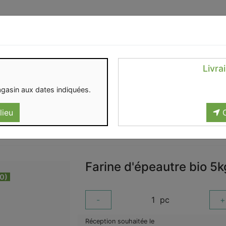
Identifiez-vous
Livra
OMENT
CONTACT
gasin aux dates indiquées.
lieu
C
Farine d'épeautre bio 5k
00)
-
1
pc
+
Réception souhaitée le