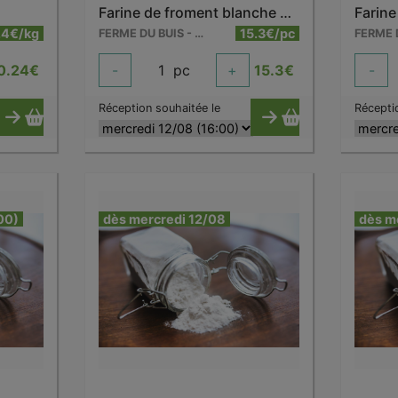
Farine de froment blanche bio 5 kg
.4€/kg
15.3€/pc
FERME DU BUIS - BARRY
0.24
€
-
1
pc
+
15.3
€
-
Réception souhaitée le
Récepti
00)
dès mercredi 12/08
dès m