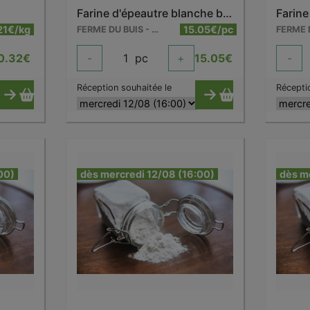
Farine d'épeautre blanche bio 5 kg
21€/kg
15.05€/pc
FERME DU BUIS - BARRY
0.32
€
-
1
pc
+
15.05
€
-
Réception souhaitée le
Récepti
00)
dès mercredi 12/08 (16:00)
dès m