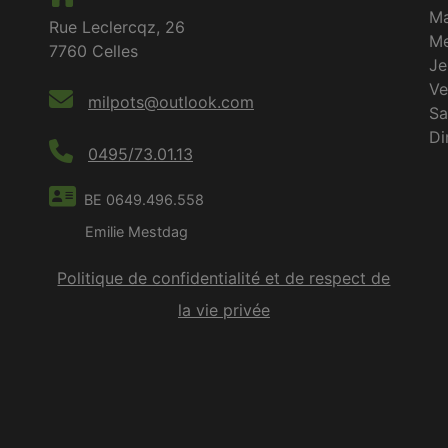
M
Rue Leclercqz, 26
Me
7760 Celles
Je
Ve
milpots@outlook.com
S
D
0495/73.01.13
BE 0649.496.558
Emilie Mestdag
Politique de confidentialité et de respect de
la vie privée