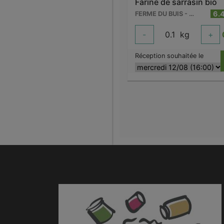
Farine de sarrasin bio
6.
FERME DU BUIS - BARRY
-
0.1
kg
+
Réception souhaitée le