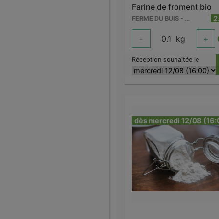
Farine de froment bio
2
FERME DU BUIS - BARRY
-
0.1
kg
+
Réception souhaitée le
dès mercredi 12/08 (16: