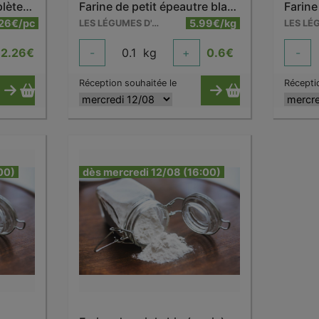
Farine de froment complète bio 5 kg
Farine de petit épeautre blanc
.26€/pc
5.99€/kg
LES LÉGUMES D'ANTAN - VELAINES
12.26
€
-
0.1
kg
+
0.6
€
-
Réception souhaitée le
Récepti
00)
dès mercredi 12/08 (16:00)