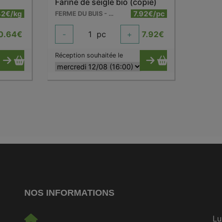
Farine de seigle bio (copie)
42€/kg
7.92€/pc
FERME DU BUIS - BARRY
0.64
€
-
1
pc
+
7.92
€
Réception souhaitée le
NOS INFORMATIONS
Lu