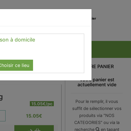
0
Lieu de réception
Mon panier
Magasin
0.00 €
ison à domicile
hoisir ce lieu
VOTRE PANIER
Votre panier est
actuellement vide
g
Pour le remplir, il vous
15.05€/pc
suffit de sélectionner vos
15.05
€
produits via "NOS
CATEGORIES" ou via la
recherche
en tapant