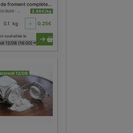
Farine de froment complète bio
2.46€/kg
FERME DU BUIS - BARRY
0.1
kg
+
0.25
€
on souhaitée le
ercredi 12/08