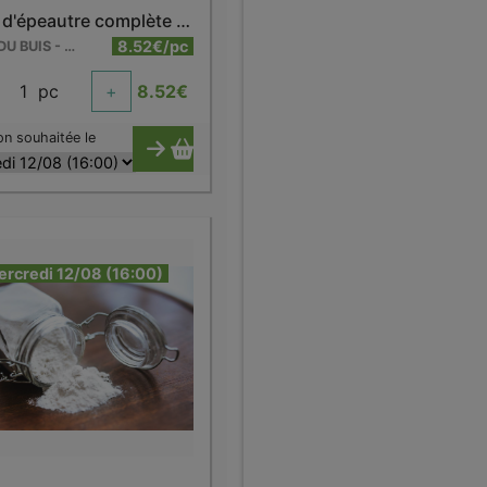
Farine d'épeautre complète bio 3 kg
8.52€/pc
FERME DU BUIS - BARRY
1
pc
+
8.52
€
on souhaitée le
ercredi 12/08 (16:00)