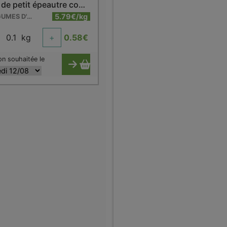
Farine de petit épeautre complet
5.79€/kg
LES LÉGUMES D'ANTAN - VELAINES
0.1
kg
+
0.58
€
on souhaitée le