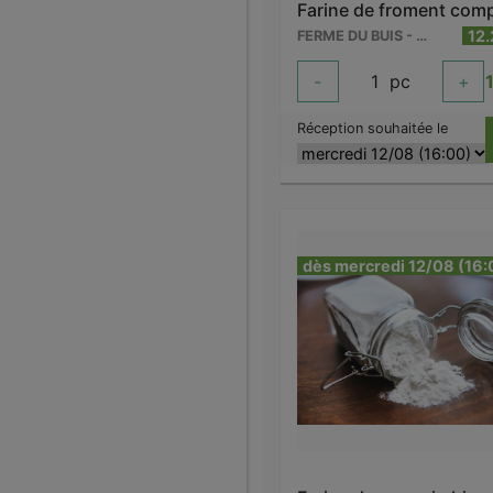
12
FERME DU BUIS - BARRY
-
1
pc
+
Réception souhaitée le
dès mercredi 12/08 (16: