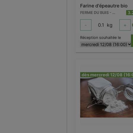
Farine d'épeautre bio
3.
FERME DU BUIS - BARRY
-
0.1
kg
+
Réception souhaitée le
dès mercredi 12/08 (16: