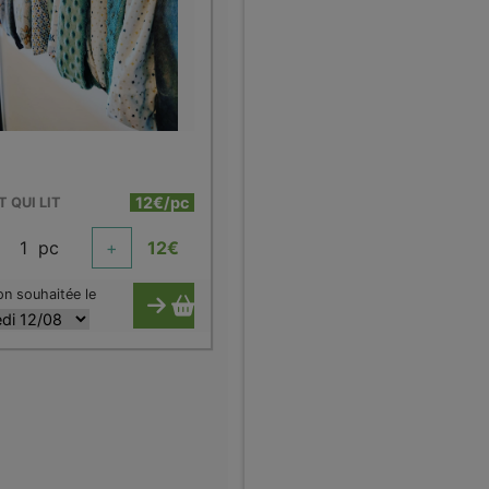
d
12€/pc
T QUI LIT
1
pc
+
12
€
on souhaitée le