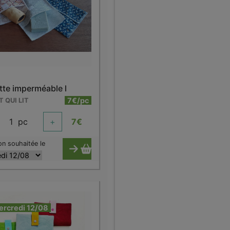
tte imperméable l
7€/pc
T QUI LIT
1
pc
+
7
€
on souhaitée le
ercredi 12/08