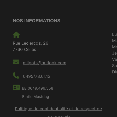
NOS INFORMATIONS
Lu
M
Rue Leclercqz, 26
Me
7760 Celles
Je
Ve
milpots@outlook.com
S
D
0495/73.01.13
BE 0649.496.558
Emilie Mestdag
Politique de confidentialité et de respect de