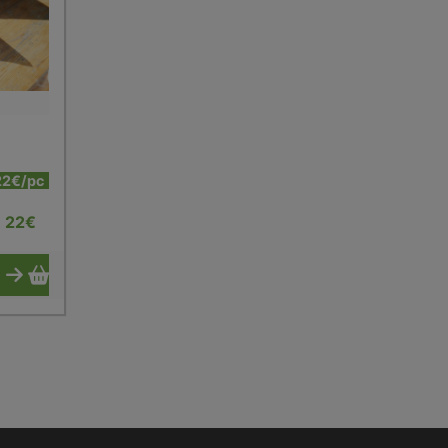
22€/pc
22
€