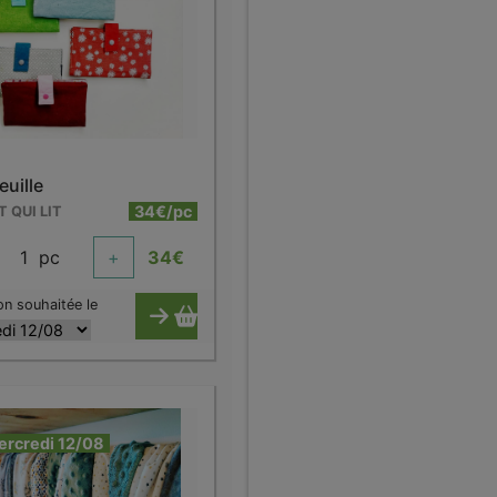
euille
34€/pc
T QUI LIT
1
pc
+
34
€
on souhaitée le
ercredi 12/08