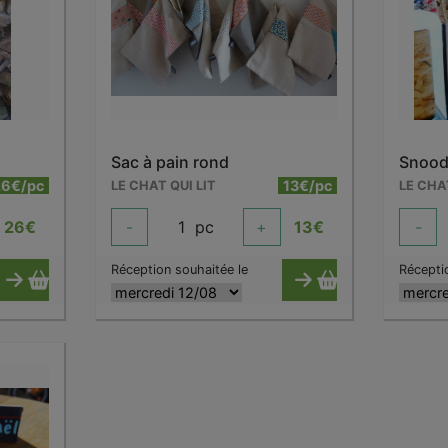
Sac à pain rond
Snoo
26€/pc
13€/pc
LE CHAT QUI LIT
LE CHA
26
€
-
1
pc
+
13
€
-
Réception souhaitée le
Récepti