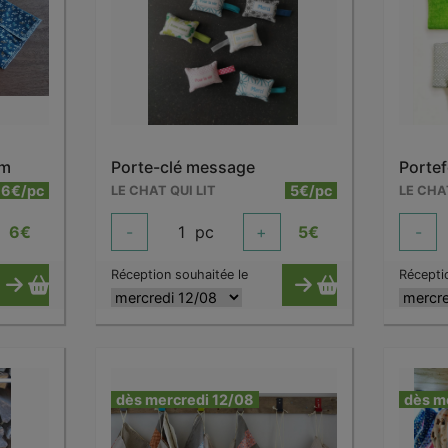
 m
Porte-clé message
Portef
6€/pc
5€/pc
LE CHAT QUI LIT
LE CHA
6
€
-
1
pc
+
5
€
-
Réception souhaitée le
Récepti
dès mercredi 12/08
dès m