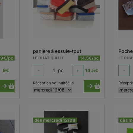
panière à essuie-tout
Poche
9€/pc
14.5€/pc
LE CHAT QUI LIT
LE CHA
9
€
-
1
pc
+
14.5
€
-
Réception souhaitée le
Récepti
dès mercredi 12/08
dès m