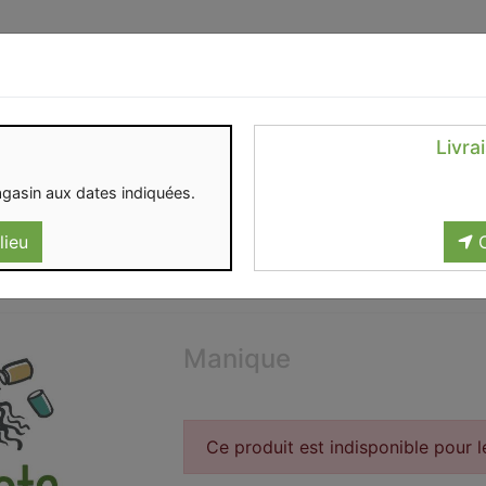
Identifiez-vous
Livra
OMENT
CONTACT
gasin aux dates indiquées.
lieu
C
Manique
Ce produit est indisponible pour 