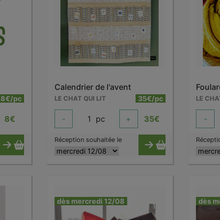
Calendrier de l'avent
Foula
8€/pc
35€/pc
LE CHAT QUI LIT
LE CHA
8
€
-
1
pc
+
35
€
-
Réception souhaitée le
Récepti
dès mercredi 12/08
dès m