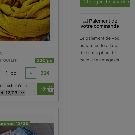
Changer de lieu de ré
Paiement de
votre commande
Le paiement de vos
achats se fera lors
de la réception de
rd
ceux-ci en magasin
22€/pc
T QUI LIT
1
pc
+
22
€
on souhaitée le
ercredi 12/08