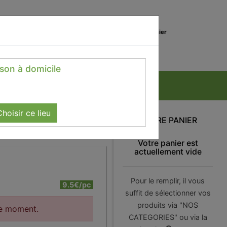
0
Lieu de réception
Mon panier
Magasin
0.00 €
ison à domicile
hoisir ce lieu
VOTRE PANIER
Votre panier est
actuellement vide
Pour le remplir, il vous
9.5€/pc
suffit de sélectionner vos
produits via "NOS
le moment.
CATEGORIES" ou via la