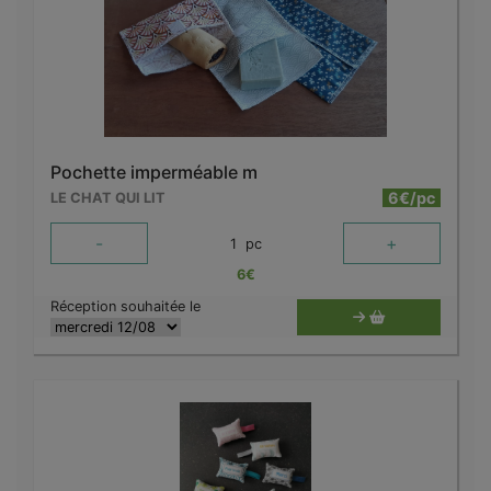
Pochette imperméable m
6€/pc
LE CHAT QUI LIT
-
+
1
pc
6
€
Réception souhaitée le