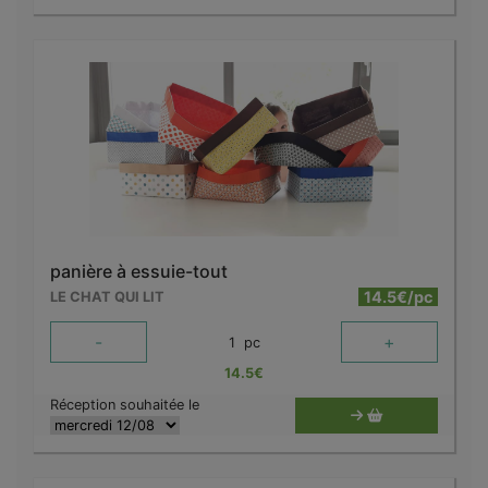
panière à essuie-tout
14.5€/pc
LE CHAT QUI LIT
-
+
1
pc
14.5
€
Réception souhaitée le