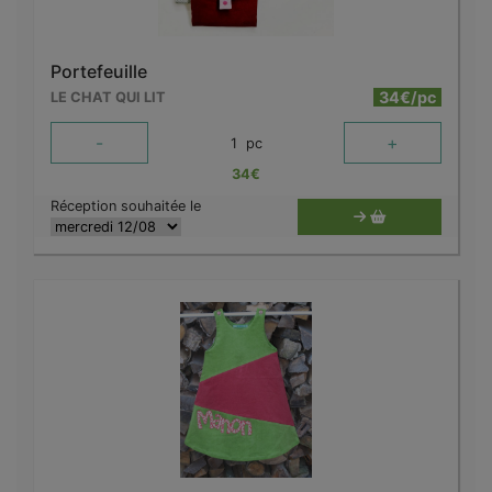
Portefeuille
34€/pc
LE CHAT QUI LIT
-
+
1
pc
34
€
Réception souhaitée le