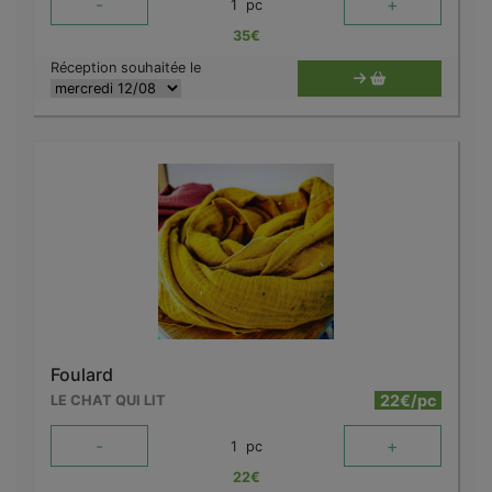
-
+
1
pc
35
€
Réception souhaitée le
Foulard
22€/pc
LE CHAT QUI LIT
-
+
1
pc
22
€