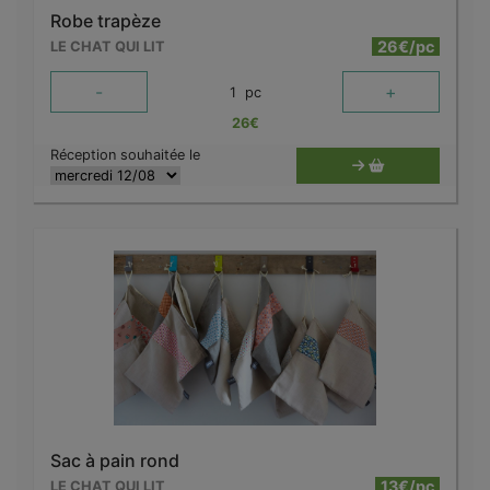
Robe trapèze
26€/pc
LE CHAT QUI LIT
-
+
1
pc
26
€
Réception souhaitée le
Sac à pain rond
13€/pc
LE CHAT QUI LIT