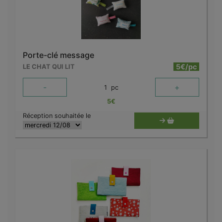
Porte-clé message
5€/pc
LE CHAT QUI LIT
-
+
1
pc
5
€
Réception souhaitée le