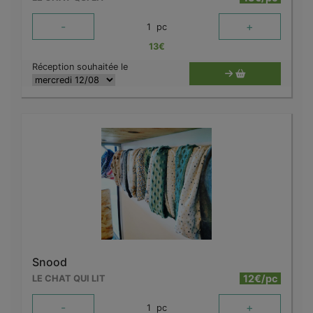
-
+
1
pc
13
€
Réception souhaitée le
Snood
12€/pc
LE CHAT QUI LIT
-
+
1
pc