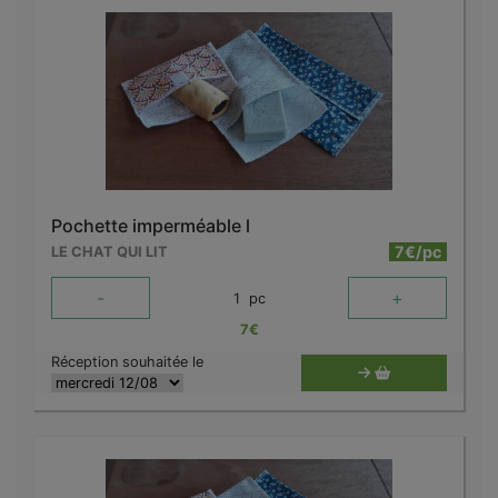
Pochette imperméable l
7€/pc
LE CHAT QUI LIT
-
+
1
pc
7
€
Réception souhaitée le