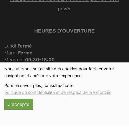
privée
HEURES D'OUVERTURE
Lundi
Fermé
Mardi
Fermé
Mercredi
09:30-18:00
Jeudi
Fermé
Nous utilisons sur ce site des cookies pour faciliter votre
Vendredi
09:30-18:00
navigation et améliorer votre expérience.
Samedi
09:30-12:30
Pour en savoir plus, consultez notre
Dimanche
09:30-12:00
politique de confidentialité et de respect de la vie privée
.
J'accepte
Réalisé avec
par
MonSiteAMoi