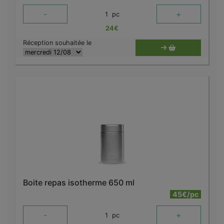
-
+
1
pc
24
€
Réception souhaitée le
Boite repas isotherme 650 ml
45€/pc
-
+
1
pc