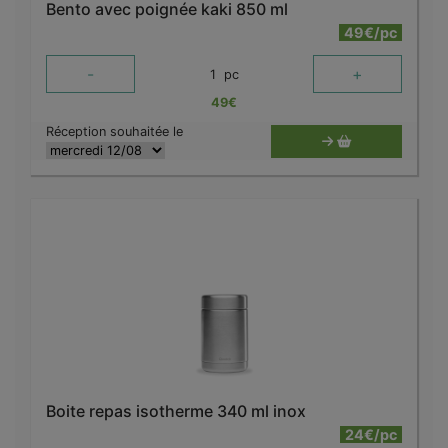
Bento avec poignée kaki 850 ml
49€/pc
-
+
1
pc
49
€
Réception souhaitée le
Boite repas isotherme 340 ml inox
24€/pc