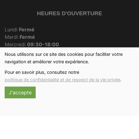
HEURES D'OUVERTURE
Lundi
Fermé
Mardi
Fermé
Mercredi
09:30-18:00
Jeudi
Fermé
Nous utilisons sur ce site des cookies pour faciliter votre
Vendredi
09:30-18:00
navigation et améliorer votre expérience.
Samedi
09:30-12:30
Pour en savoir plus, consultez notre
Dimanche
09:30-12:00
politique de confidentialité et de respect de la vie privée
.
J'accepte
Réalisé avec
par
MonSiteAMoi