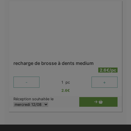
recharge de brosse à dents medium
2.6€/pc
-
+
1
pc
2.6
€
Réception souhaitée le