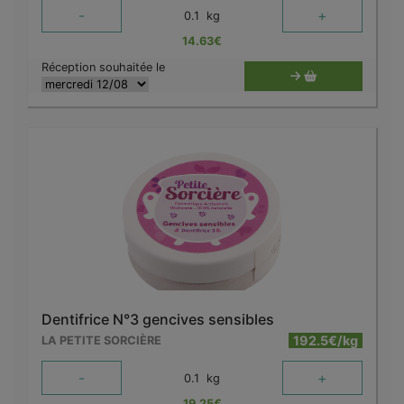
-
+
0.1
kg
14.63
€
Réception souhaitée le
Dentifrice N°3 gencives sensibles
192.5€/kg
LA PETITE SORCIÈRE
-
+
0.1
kg
19.25
€