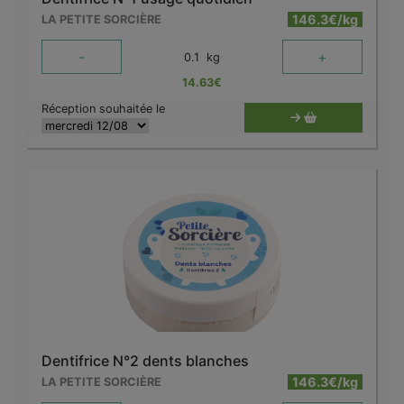
146.3€/kg
LA PETITE SORCIÈRE
-
+
0.1
kg
14.63
€
Réception souhaitée le
Dentifrice N°2 dents blanches
146.3€/kg
LA PETITE SORCIÈRE