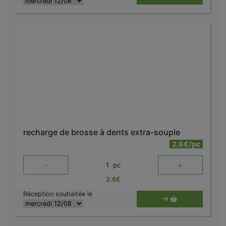
recharge de brosse à dents extra-souple
2.6€/pc
-
+
1
pc
2.6
€
Réception souhaitée le