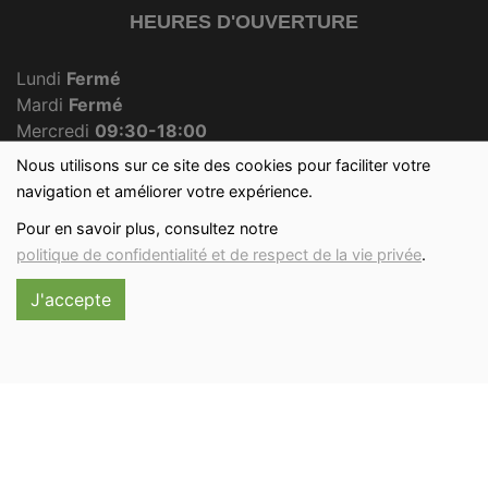
HEURES D'OUVERTURE
Lundi
Fermé
Mardi
Fermé
Mercredi
09:30-18:00
Jeudi
Fermé
Nous utilisons sur ce site des cookies pour faciliter votre
Vendredi
09:30-18:00
navigation et améliorer votre expérience.
Samedi
09:30-12:30
Pour en savoir plus, consultez notre
Dimanche
09:30-12:00
politique de confidentialité et de respect de la vie privée
.
J'accepte
Réalisé avec
par
MonSiteAMoi