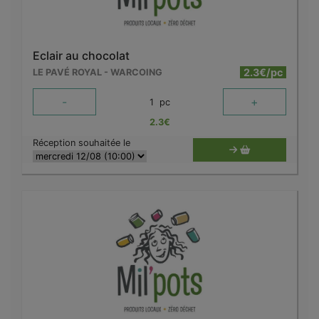
Eclair au chocolat
2.3€/pc
LE PAVÉ ROYAL - WARCOING
-
+
1
pc
2.3
€
Réception souhaitée le