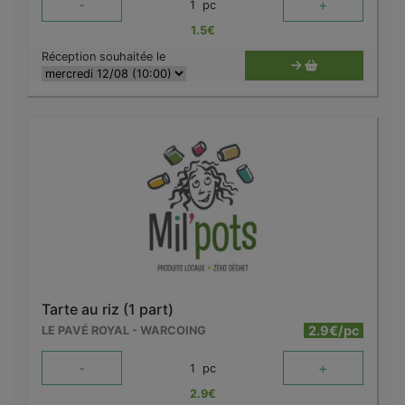
-
+
1
pc
1.5
€
Réception souhaitée le
Tarte au riz (1 part)
2.9€/pc
LE PAVÉ ROYAL - WARCOING
-
+
1
pc
2.9
€