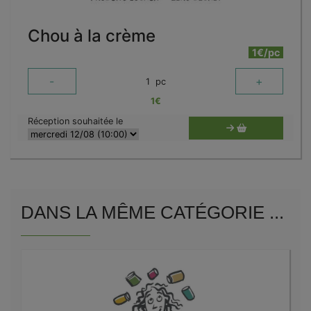
Chou à la crème
1€/pc
-
+
1
pc
1
€
Réception souhaitée le
DANS LA MÊME CATÉGORIE ...