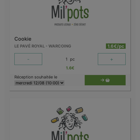
Cookie
1.6€/pc
LE PAVÉ ROYAL - WARCOING
-
+
1
pc
1.6
€
Réception souhaitée le