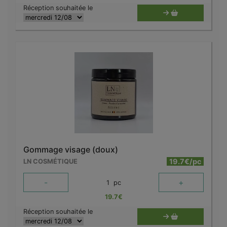
Réception souhaitée le
Gommage visage (doux)
19.7€/pc
LN COSMÉTIQUE
-
+
1
pc
19.7
€
Réception souhaitée le