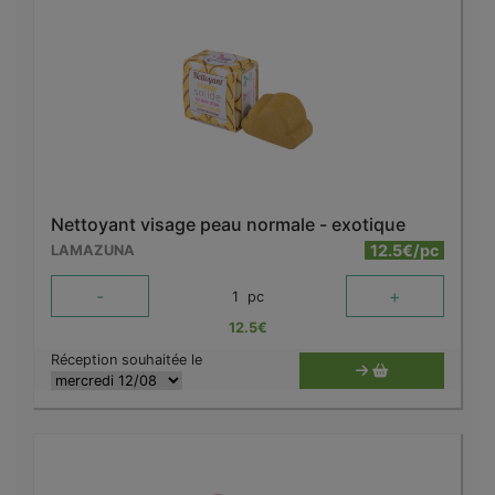
Nettoyant visage peau normale - exotique
12.5€/pc
LAMAZUNA
-
+
1
pc
12.5
€
Réception souhaitée le