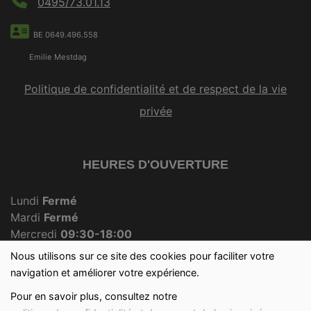
0495/73.01.13
BE 0649.496.558
Emilie Mestdag
Politique de confidentialité et de respect de la vie
privée
HEURES D'OUVERTURE
Lundi
Fermé
Mardi
Fermé
Mercredi
09:30-18:00
Jeudi
Fermé
Nous utilisons sur ce site des cookies pour faciliter votre
Vendredi
09:30-18:00
navigation et améliorer votre expérience.
Samedi
09:30-12:30
Pour en savoir plus, consultez notre
Dimanche
09:30-12:00