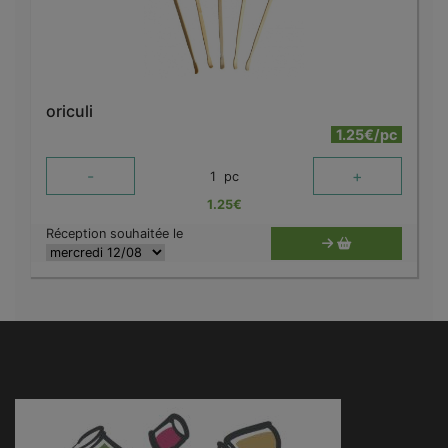
oriculi
1.25€/pc
-
+
1
pc
1.25
€
Réception souhaitée le