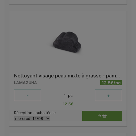
Nettoyant visage peau mixte à grasse - pamplemousse
12.5€/pc
LAMAZUNA
-
+
1
pc
12.5
€
Réception souhaitée le