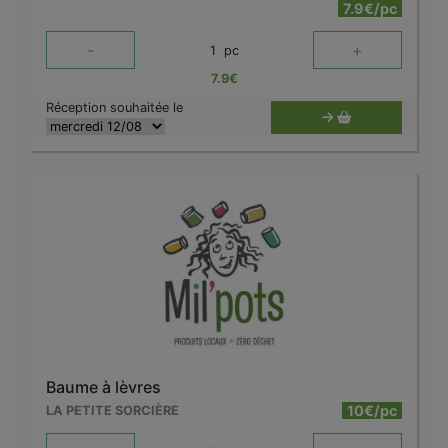
7.9€/pc
-
+
1
pc
7.9
€
Réception souhaitée le
Baume à lèvres
10€/pc
LA PETITE SORCIÈRE