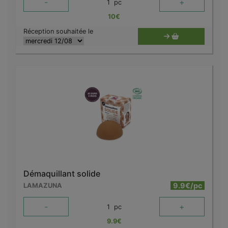
-
+
1
pc
10
€
Réception souhaitée le
Démaquillant solide
9.9€/pc
LAMAZUNA
-
+
1
pc
9.9
€