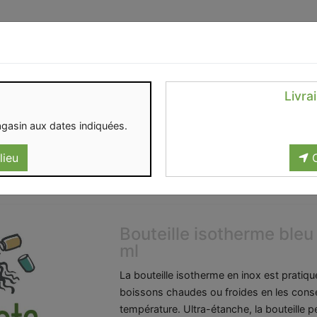
Identifiez-vous
Livra
OMENT
CONTACT
gasin aux dates indiquées.
lieu
C
Bouteille isotherme bleu
ml
La bouteille isotherme en inox est pratiq
boissons chaudes ou froides en les cons
température. Ultra-étanche, la bouteille p