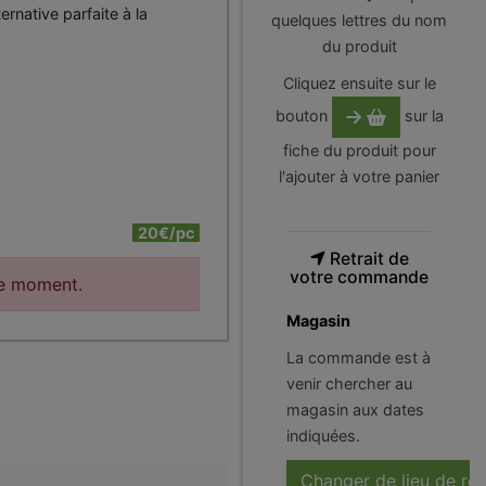
ternative parfaite à la
quelques lettres du nom
du produit
Cliquez ensuite sur le
bouton
sur la
fiche du produit pour
l'ajouter à votre panier
20€/pc
Retrait de
votre commande
le moment.
Magasin
La commande est à
venir chercher au
magasin aux dates
indiquées.
Changer de lieu de ré