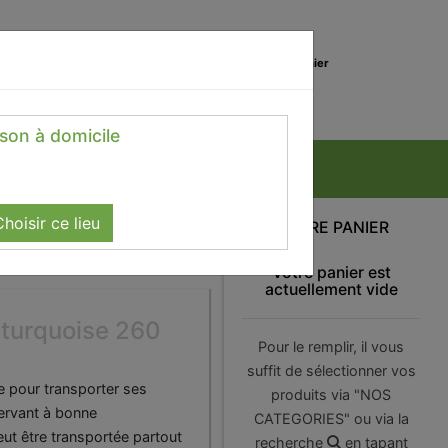
0
Lieu de réception
Mon panier
Magasin
0.00 €
ison à domicile
hoisir ce lieu
VOTRE PANIER
Votre panier est
actuellement vide
 turquoise 260
Pour le remplir, il vous
suffit de sélectionner vos
ue pour transporter ses
produits via "NOS
ervant à bonne
CATEGORIES" ou via la
eut être transportée partout
recherche
en tapant