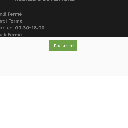
ndi
Fermé
ardi
Fermé
rcredi
09:30-18:00
udi
Fermé
ndredi
09:30-18:00
J'accepte
amedi
09:30-12:30
imanche
09:30-12:00