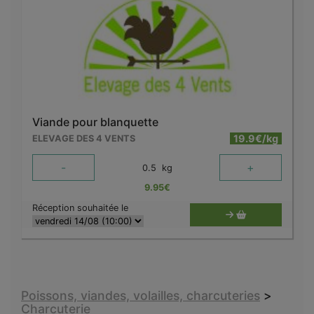
Viande pour blanquette
19.9€/kg
ELEVAGE DES 4 VENTS
-
+
0.5
kg
9.95
€
Réception souhaitée le
Poissons, viandes, volailles, charcuteries
>
Charcuterie