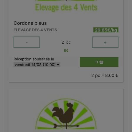
Cordons bleus
26.65€/kg
ELEVAGE DES 4 VENTS
-
+
2
pc
8
€
Réception souhaitée le
2 pc = 8.00 €