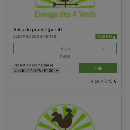
Ailes de poulet (par 4)
7.45€/kg
ELEVAGE DES 4 VENTS
-
+
4
pc
7.45
€
Réception souhaitée le
4 pc = 7.45 €