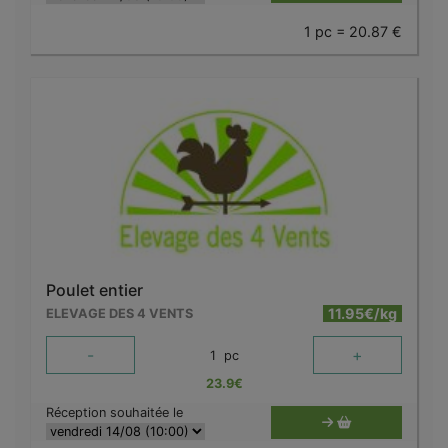
1 pc = 20.87 €
Poulet entier
11.95€/kg
ELEVAGE DES 4 VENTS
-
+
1
pc
23.9
€
Réception souhaitée le