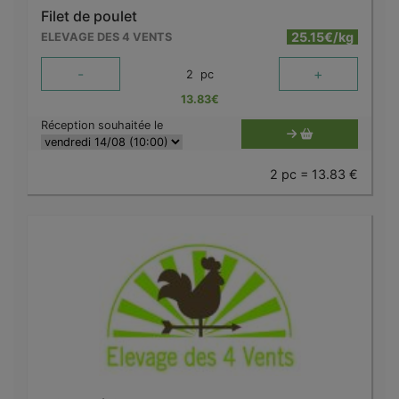
Filet de poulet
25.15€/kg
ELEVAGE DES 4 VENTS
-
+
2
pc
13.83
€
Réception souhaitée le
2 pc = 13.83 €