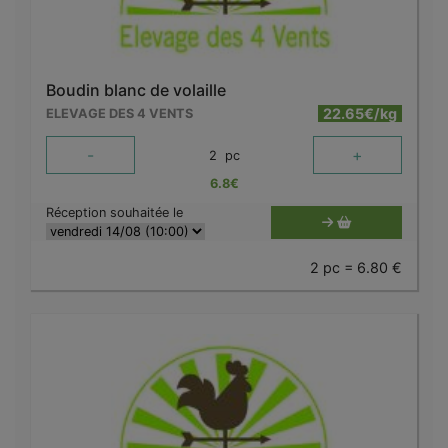
Boudin blanc de volaille
22.65€/kg
ELEVAGE DES 4 VENTS
-
+
2
pc
6.8
€
Réception souhaitée le
2 pc = 6.80 €