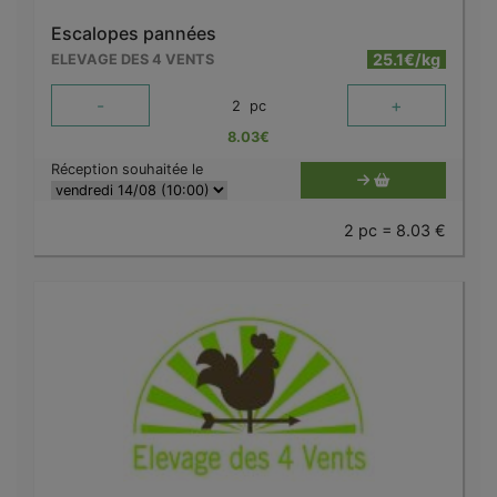
Escalopes pannées
25.1€/kg
ELEVAGE DES 4 VENTS
-
+
2
pc
8.03
€
Réception souhaitée le
2 pc = 8.03 €