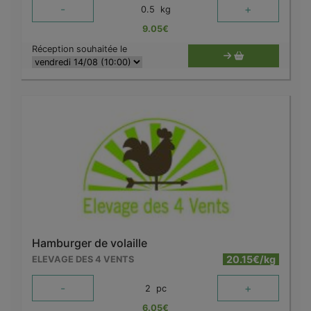
-
+
0.5
kg
9.05
€
Réception souhaitée le
Hamburger de volaille
20.15€/kg
ELEVAGE DES 4 VENTS
-
+
2
pc
6.05
€