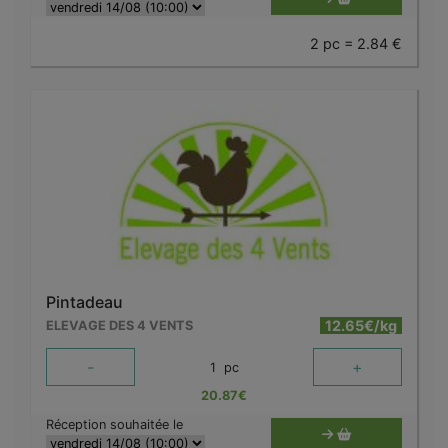
2 pc = 2.84 €
Pintadeau
12.65€/kg
ELEVAGE DES 4 VENTS
-
+
1
pc
20.87
€
Réception souhaitée le