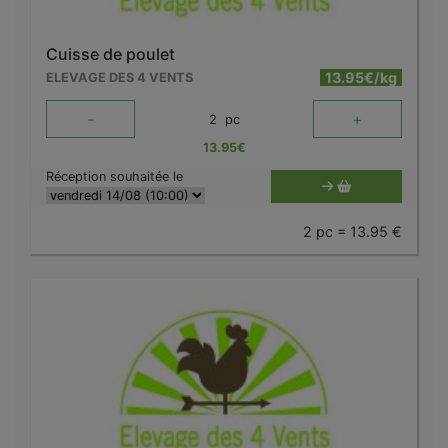
Cuisse de poulet
13.95€/kg
ELEVAGE DES 4 VENTS
-
+
2
pc
13.95
€
Réception souhaitée le
2 pc = 13.95 €