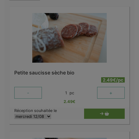
Petite saucisse sèche bio
2.49€/pc
-
+
1
pc
2.49
€
Réception souhaitée le