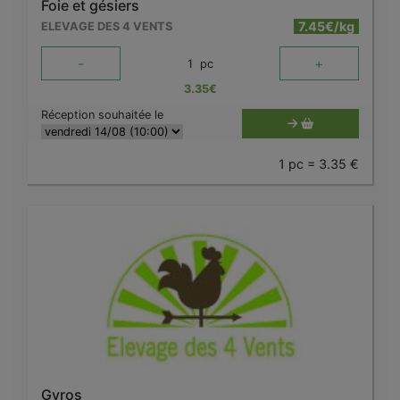
Foie et gésiers
7.45€/kg
ELEVAGE DES 4 VENTS
-
+
1
pc
3.35
€
Réception souhaitée le
1 pc = 3.35 €
Gyros