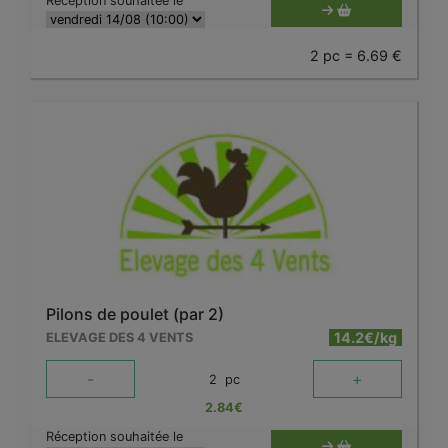
Réception souhaitée le
2 pc = 6.69 €
Pilons de poulet (par 2)
14.2€/kg
ELEVAGE DES 4 VENTS
-
+
2
pc
2.84
€
Réception souhaitée le