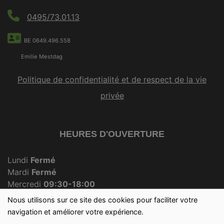
0495/73.01.13
BE 0649.496.558
Emilie Mestdag
Politique de confidentialité et de respect de la vie
privée
HEURES D'OUVERTURE
Lundi
Fermé
Mardi
Fermé
Mercredi
09:30-18:00
Jeudi
Fermé
Nous utilisons sur ce site des cookies pour faciliter votre
Vendredi
09:30-18:00
navigation et améliorer votre expérience.
Samedi
09:30-12:30