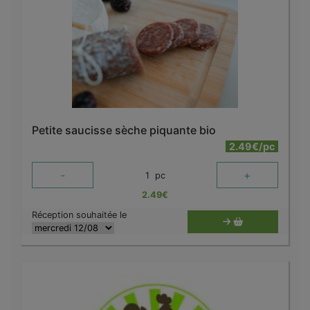
Petite saucisse sèche piquante bio
2.49€/pc
-
+
1
pc
2.49
€
Réception souhaitée le