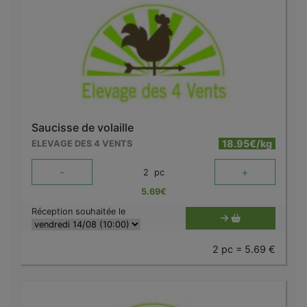
Saucisse de volaille
18.95€/kg
ELEVAGE DES 4 VENTS
-
+
2
pc
5.69
€
Réception souhaitée le
2 pc = 5.69 €