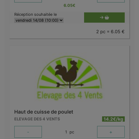
6.05
€
Réception souhaitée le
2 pc = 6.05 €
Haut de cuisse de poulet
14.2€/kg
ELEVAGE DES 4 VENTS
-
+
1
pc