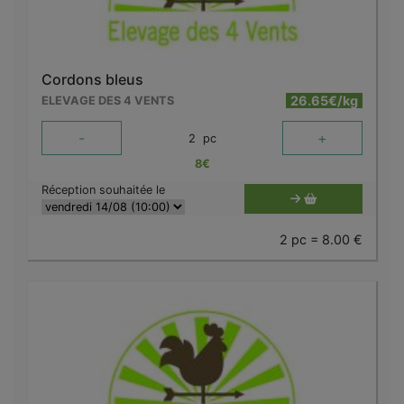
Cordons bleus
26.65€/kg
ELEVAGE DES 4 VENTS
-
+
2
pc
8
€
Réception souhaitée le
2 pc = 8.00 €