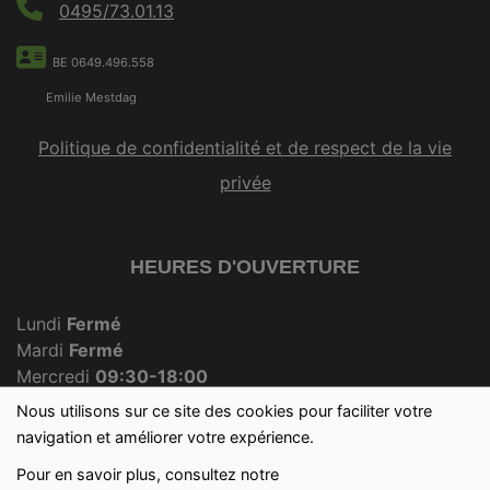
0495/73.01.13
BE 0649.496.558
Emilie Mestdag
Politique de confidentialité et de respect de la vie
privée
HEURES D'OUVERTURE
Lundi
Fermé
Mardi
Fermé
Mercredi
09:30-18:00
Jeudi
Fermé
Nous utilisons sur ce site des cookies pour faciliter votre
Vendredi
09:30-18:00
navigation et améliorer votre expérience.
Samedi
09:30-12:30
Pour en savoir plus, consultez notre
Dimanche
09:30-12:00