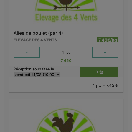
Ailes de poulet (par 4)
7.45€/kg
ELEVAGE DES 4 VENTS
-
+
4
pc
7.45
€
Réception souhaitée le
4 pc = 7.45 €