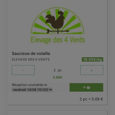
Saucisse de volaille
18.95€/kg
ELEVAGE DES 4 VENTS
-
+
2
pc
5.69
€
Réception souhaitée le
2 pc = 5.69 €