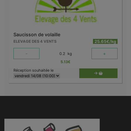
Saucisson de volaille
25.65€/kg
ELEVAGE DES 4 VENTS
-
+
0.2
kg
5.13
€
Réception souhaitée le