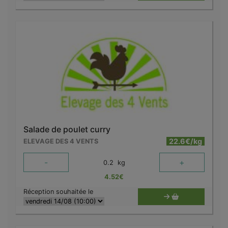
Salade de poulet curry
22.6€/kg
ELEVAGE DES 4 VENTS
-
+
0.2
kg
4.52
€
Réception souhaitée le