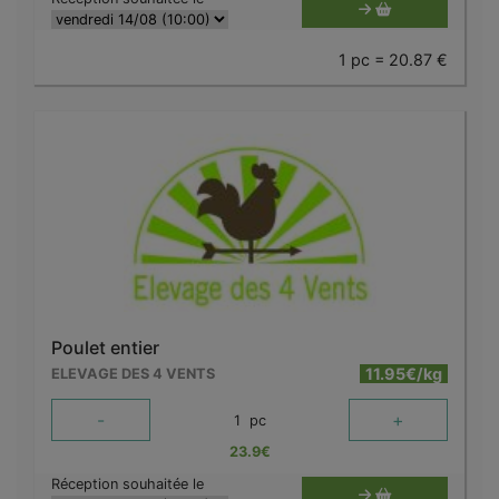
1 pc = 20.87 €
Poulet entier
11.95€/kg
ELEVAGE DES 4 VENTS
-
+
1
pc
23.9
€
Réception souhaitée le