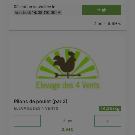
Réception souhaitée le
2 pc = 6.69 €
Pilons de poulet (par 2)
14.2€/kg
ELEVAGE DES 4 VENTS
-
+
2
pc
2.84
€