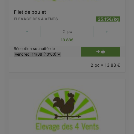
Filet de poulet
25.15€/kg
ELEVAGE DES 4 VENTS
-
+
2
pc
13.83
€
Réception souhaitée le
2 pc = 13.83 €