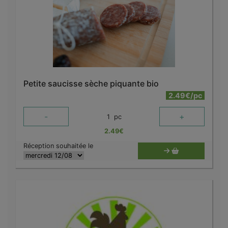
Petite saucisse sèche piquante bio
2.49€/pc
-
+
1
pc
2.49
€
Réception souhaitée le