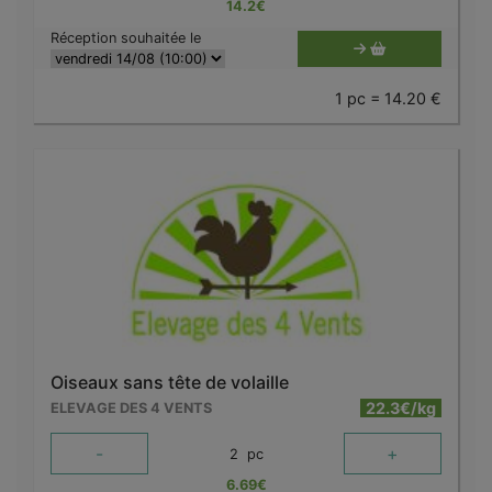
14.2
€
Réception souhaitée le
1 pc = 14.20 €
Oiseaux sans tête de volaille
22.3€/kg
ELEVAGE DES 4 VENTS
-
+
2
pc
6.69
€