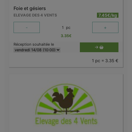
Foie et gésiers
7.45€/kg
ELEVAGE DES 4 VENTS
-
+
1
pc
3.35
€
Réception souhaitée le
1 pc = 3.35 €