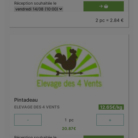
Réception souhaitée le
2 pc = 2.84 €
Pintadeau
12.65€/kg
ELEVAGE DES 4 VENTS
-
+
1
pc
20.87
€
Réception souhaitée le