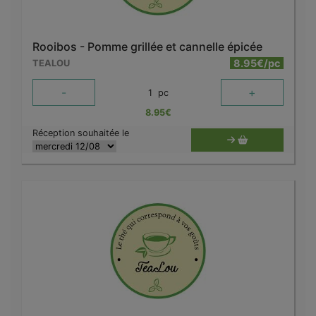
Rooibos - Pomme grillée et cannelle épicée
8.95€/pc
TEALOU
-
+
1
pc
8.95
€
Réception souhaitée le