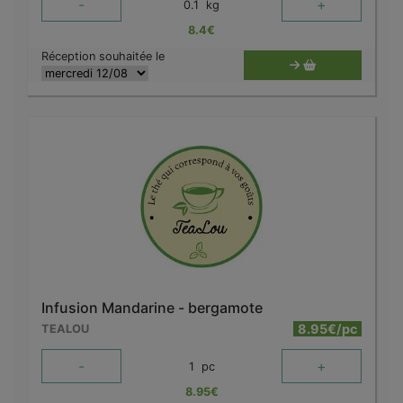
-
+
0.1
kg
8.4
€
Réception souhaitée le
Infusion Mandarine - bergamote
8.95€/pc
TEALOU
-
+
1
pc
8.95
€