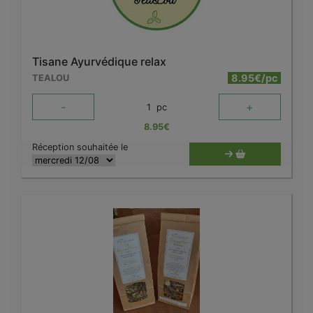
Tisane Ayurvédique relax
8.95€/pc
TEALOU
-
+
1
pc
8.95
€
Réception souhaitée le