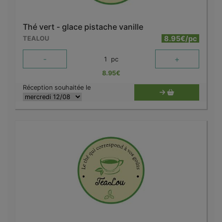
Thé vert - glace pistache vanille
8.95€/pc
TEALOU
-
+
1
pc
8.95
€
Réception souhaitée le