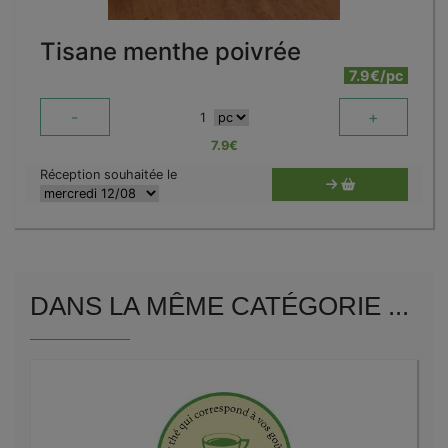
Tisane menthe poivrée
7.9€/pc
-
+
1
7.9
€
Réception souhaitée le
DANS LA MÊME CATÉGORIE ...