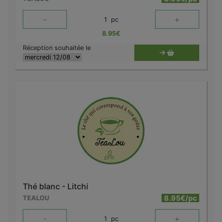
-
+
1
pc
8.95
€
Réception souhaitée le
Thé blanc - Litchi
8.95€/pc
TEALOU
-
+
1
pc