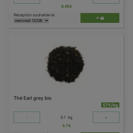
8.95
€
Réception souhaitée le
Thé Earl grey bio
57€/kg
-
+
0.1
kg
5.7
€