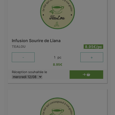
Infusion Sourire de Lïana
8.95€/pc
TEALOU
-
+
1
pc
8.95
€
Réception souhaitée le