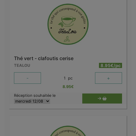
Thé vert - clafoutis cerise
8.95€/pc
TEALOU
-
+
1
pc
8.95
€
Réception souhaitée le