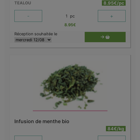
8.95€/pc
TEALOU
-
+
1
pc
8.95
€
Réception souhaitée le
Infusion de menthe bio
84€/kg