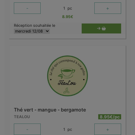
-
+
1
pc
8.95
€
Réception souhaitée le
Thé vert - mangue - bergamote
8.95€/pc
TEALOU
-
+
1
pc