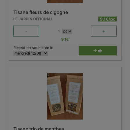
Tisane fleurs de cigogne
9.1€/pc
LE JARDIN OFFICINAL
-
+
1
9.1
€
Réception souhaitée le
Tisane trio de menthes