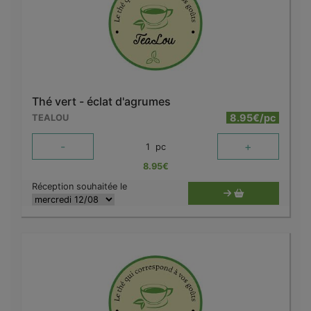
Thé vert - éclat d'agrumes
8.95€/pc
TEALOU
-
+
1
pc
8.95
€
Réception souhaitée le