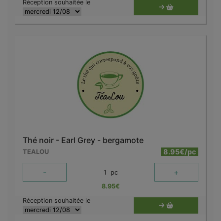
Réception souhaitée le
Thé noir - Earl Grey - bergamote
8.95€/pc
TEALOU
-
+
1
pc
8.95
€
Réception souhaitée le