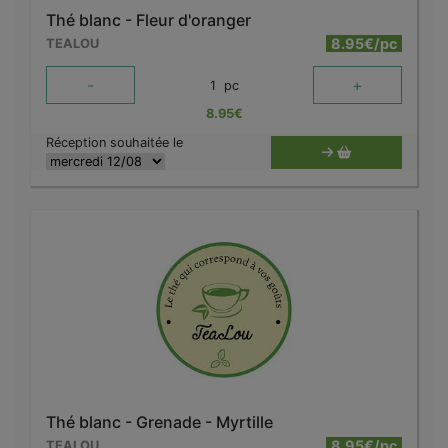
Thé blanc - Fleur d'oranger
8.95€/pc
TEALOU
-
+
1
pc
8.95
€
Réception souhaitée le
Thé blanc - Grenade - Myrtille
8.95€/pc
TEALOU