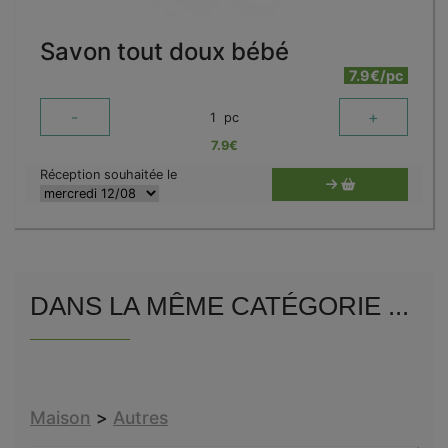
Savon tout doux bébé
7.9€/pc
-
+
1
pc
7.9
€
Réception souhaitée le
DANS LA MÊME CATÉGORIE ...
Maison
>
Autres