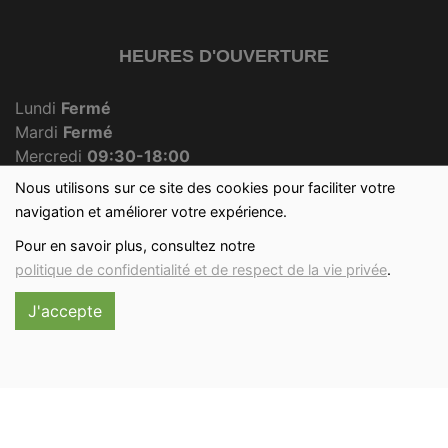
HEURES D'OUVERTURE
Lundi
Fermé
Mardi
Fermé
Mercredi
09:30-18:00
Jeudi
Fermé
Nous utilisons sur ce site des cookies pour faciliter votre
Vendredi
09:30-18:00
navigation et améliorer votre expérience.
Samedi
09:30-12:30
Pour en savoir plus, consultez notre
Dimanche
09:30-12:00
politique de confidentialité et de respect de la vie privée
.
J'accepte
Réalisé avec
par
MonSiteAMoi