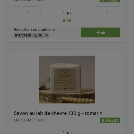
-
+
1
pc
8.9
€
Réception souhaitée le
Savon au lait de chèvre 130 g - romarin
8.9€/pc
LN COSMÉTIQUE
-
+
1
pc