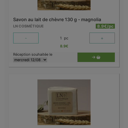
Savon au lait de chèvre 130 g - magnolia
8.9€/pc
LN COSMÉTIQUE
-
+
1
pc
8.9
€
Réception souhaitée le