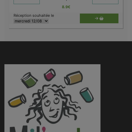
8.9
€
Réception souhaitée le