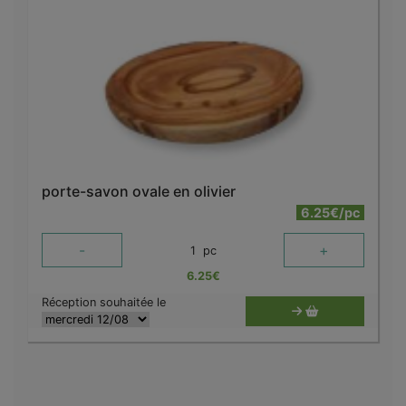
porte-savon ovale en olivier
6.25€/pc
-
+
1
pc
6.25
€
Réception souhaitée le