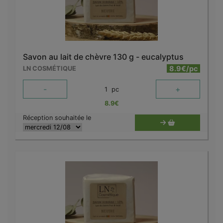
Savon au lait de chèvre 130 g - eucalyptus
8.9€/pc
LN COSMÉTIQUE
-
+
1
pc
8.9
€
Réception souhaitée le