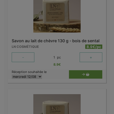
Savon au lait de chèvre 130 g - bois de sental
8.9€/pc
LN COSMÉTIQUE
-
+
1
pc
8.9
€
Réception souhaitée le