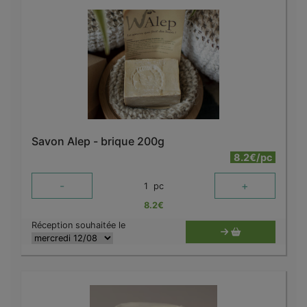
Savon Alep - brique 200g
8.2€/pc
-
+
1
pc
8.2
€
Réception souhaitée le