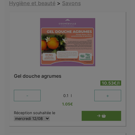
Hygiène et beauté
>
Savons
Gel douche agrumes
10.53€/l
-
+
0.1
l
1.05
€
Réception souhaitée le