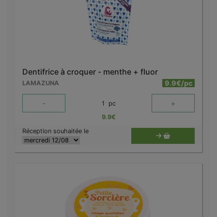
Dentifrice à croquer - menthe + fluor
9.9€/pc
LAMAZUNA
-
+
1
pc
9.9
€
Réception souhaitée le