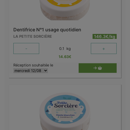
Dentifrice N°1 usage quotidien
146.3€/kg
LA PETITE SORCIÈRE
-
+
0.1
kg
14.63
€
Réception souhaitée le