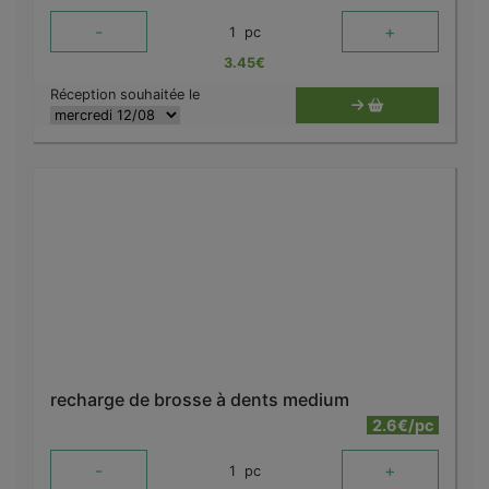
-
+
1
pc
3.45
€
Réception souhaitée le
recharge de brosse à dents medium
2.6€/pc
-
+
1
pc