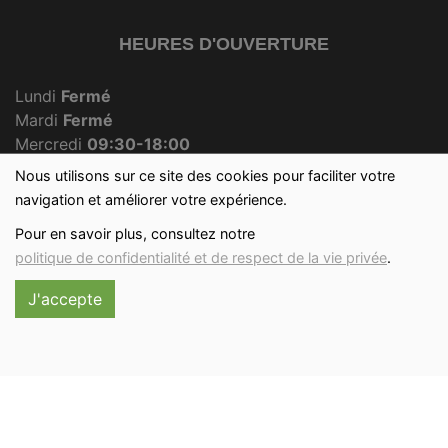
HEURES D'OUVERTURE
Lundi
Fermé
Mardi
Fermé
Mercredi
09:30-18:00
Jeudi
Fermé
Nous utilisons sur ce site des cookies pour faciliter votre
Vendredi
09:30-18:00
navigation et améliorer votre expérience.
Samedi
09:30-12:30
Pour en savoir plus, consultez notre
Dimanche
09:30-12:00
politique de confidentialité et de respect de la vie privée
.
J'accepte
Réalisé avec
par
MonSiteAMoi