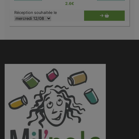
2.6
€
Réception souhaitée le