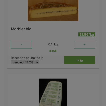
Morbier bio
31.5€/kg
-
+
0.1
kg
3.15
€
Réception souhaitée le