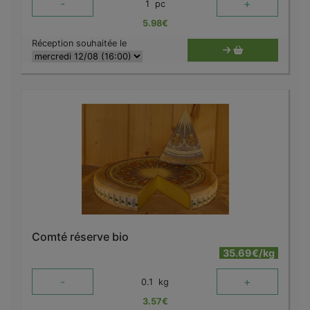
-
+
1
pc
5.98
€
Réception souhaitée le
Comté réserve bio
35.69€/kg
-
+
0.1
kg
3.57
€