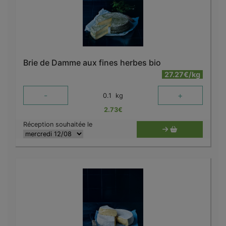
Brie de Damme aux fines herbes bio
27.27€/kg
-
+
0.1
kg
2.73
€
Réception souhaitée le