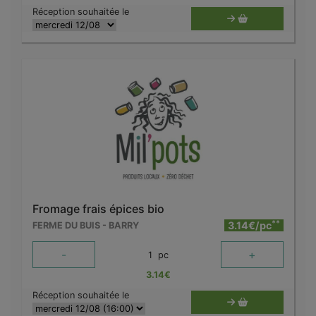
Réception souhaitée le
Fromage frais épices bio
**
3.14€/pc
FERME DU BUIS - BARRY
-
+
1
pc
3.14
€
Réception souhaitée le