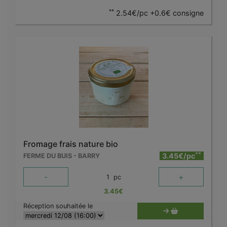
**
2.54€/pc +0.6€ consigne
Fromage frais nature bio
**
3.45€/pc
FERME DU BUIS - BARRY
-
+
1
pc
3.45
€
Réception souhaitée le