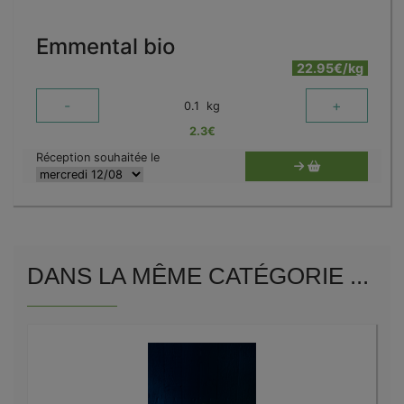
Emmental bio
22.95€/kg
-
+
0.1
kg
2.3
€
Réception souhaitée le
DANS LA MÊME CATÉGORIE ...