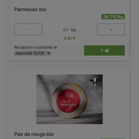
Parmesan bio
36.7€/kg
-
+
0.1
kg
3.67
€
Réception souhaitée le
Pas de rouge bio