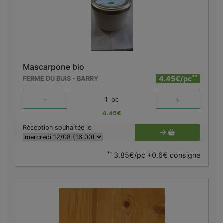
Mascarpone bio
**
4.45€/pc
FERME DU BUIS - BARRY
-
+
1
pc
4.45
€
Réception souhaitée le
**
3.85€/pc +0.6€ consigne