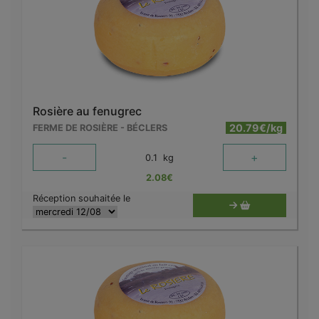
Rosière au fenugrec
20.79€/kg
FERME DE ROSIÈRE - BÉCLERS
-
+
0.1
kg
2.08
€
Réception souhaitée le