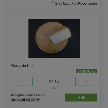
**
2.85€/pc +0.6€ consigne
Gesvois bio
34.69€/kg
-
+
0.1
kg
3.47
€
Réception souhaitée le