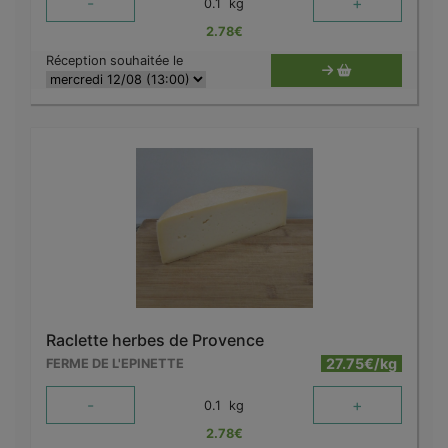
-
+
0.1
kg
2.78
€
Réception souhaitée le
Raclette herbes de Provence
27.75€/kg
FERME DE L'EPINETTE
-
+
0.1
kg
2.78
€