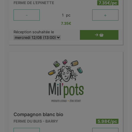
7.35€/pc
FERME DE L'EPINETTE
-
+
1
pc
7.35
€
Réception souhaitée le
Compagnon blanc bio
5.98€/pc
FERME DU BUIS - BARRY