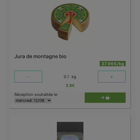
Jura de montagne bio
37.96€/kg
-
+
0.1
kg
3.8
€
Réception souhaitée le