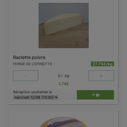
Raclette poivre
27.75€/kg
FERME DE L'EPINETTE
-
+
0.1
kg
2.78
€
Réception souhaitée le