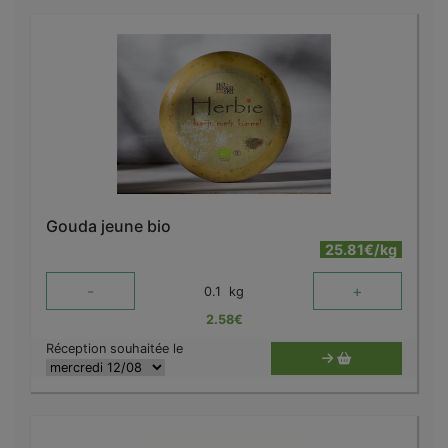
Gouda jeune bio
25.81€/kg
-
+
0.1
kg
2.58
€
Réception souhaitée le