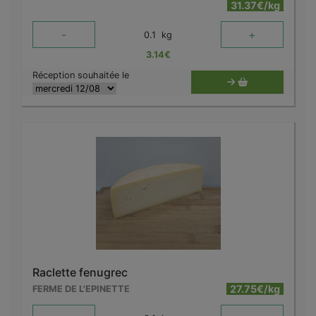
31.37€/kg
-
+
0.1
kg
3.14
€
Réception souhaitée le
Raclette fenugrec
27.75€/kg
FERME DE L'EPINETTE