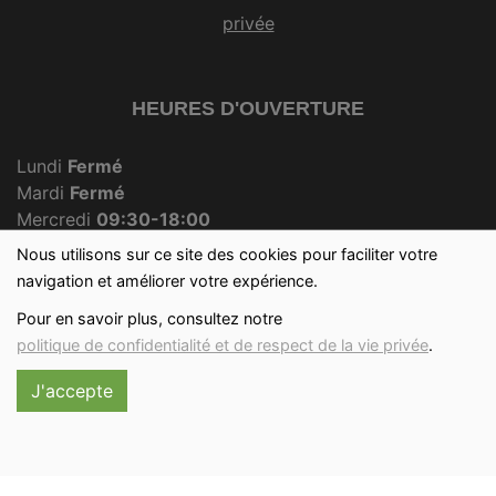
privée
HEURES D'OUVERTURE
Lundi
Fermé
Mardi
Fermé
Mercredi
09:30-18:00
Jeudi
Fermé
Nous utilisons sur ce site des cookies pour faciliter votre
Vendredi
09:30-18:00
navigation et améliorer votre expérience.
Samedi
09:30-12:30
Pour en savoir plus, consultez notre
Dimanche
09:30-12:00
politique de confidentialité et de respect de la vie privée
.
J'accepte
Réalisé avec
par
MonSiteAMoi