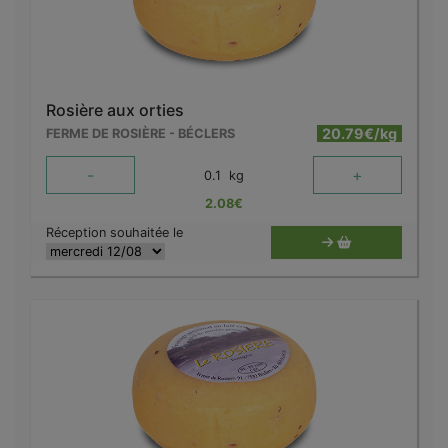
Rosière aux orties
20.79€/kg
FERME DE ROSIÈRE - BÉCLERS
-
+
0.1
kg
2.08
€
Réception souhaitée le