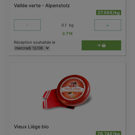
Vallée verte - Alpenstolz
27.09€/kg
-
+
0.1
kg
2.71
€
Réception souhaitée le
Vieux Liège bio
28.74€/kg