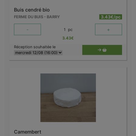
Buis cendré bio
3.43€/pc
FERME DU BUIS - BARRY
-
+
1
pc
3.43
€
Réception souhaitée le
Camembert