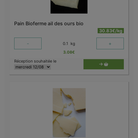
Pain Bioferme ail des ours bio
30.83€/kg
-
+
0.1
kg
3.08
€
Réception souhaitée le