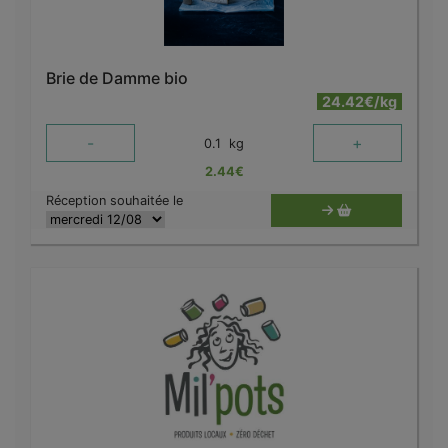
Brie de Damme bio
24.42€/kg
-
+
0.1
kg
2.44
€
Réception souhaitée le