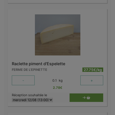
Raclette piment d'Espelette
27.75€/kg
FERME DE L'EPINETTE
-
+
0.1
kg
2.78
€
Réception souhaitée le