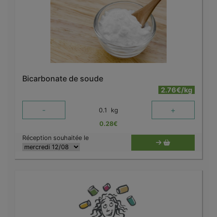
Bicarbonate de soude
2.76€/kg
-
+
0.1
kg
0.28
€
Réception souhaitée le