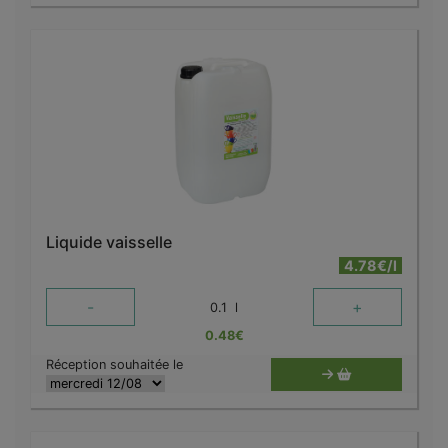
Liquide vaisselle
4.78€/l
-
+
0.1
l
0.48
€
Réception souhaitée le