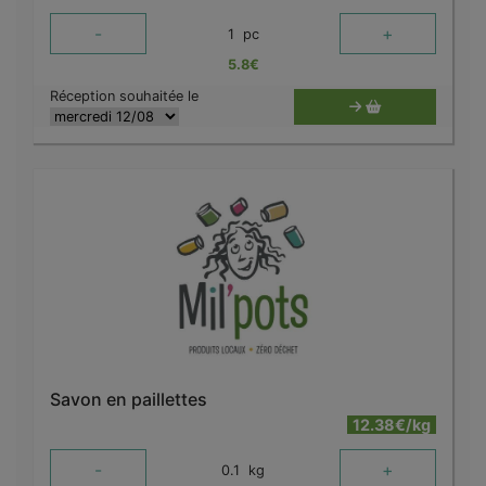
-
+
1
pc
5.8
€
Réception souhaitée le
Savon en paillettes
12.38€/kg
-
+
0.1
kg