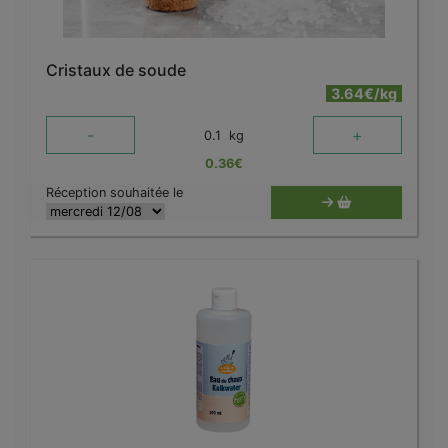
Cristaux de soude
3.64€/kg
-
+
0.1
kg
0.36
€
Réception souhaitée le