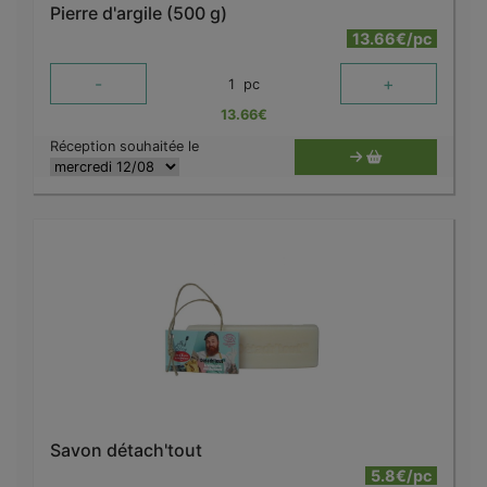
Pierre d'argile (500 g)
13.66€/pc
-
+
1
pc
13.66
€
Réception souhaitée le
Savon détach'tout
5.8€/pc