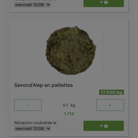
Savond'Alep en paillettes
17.05€/kg
-
+
0.1
kg
1.71
€
Réception souhaitée le