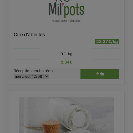
Cire d'abeilles
23.37€/kg
-
+
0.1
kg
2.34
€
Réception souhaitée le