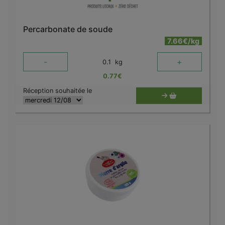
Percarbonate de soude
7.66€/kg
-
+
0.1
kg
0.77
€
Réception souhaitée le