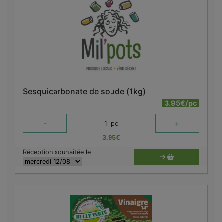
Sesquicarbonate de soude (1kg)
3.95€/pc
-
+
1
pc
3.95
€
Réception souhaitée le