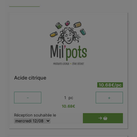
Acide citrique
10.68€/pc
-
+
1
pc
10.68
€
Réception souhaitée le