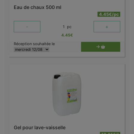
Eau de chaux 500 ml
4.45€/pc
-
+
1
pc
4.45
€
Réception souhaitée le
Gel pour lave-vaisselle