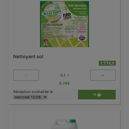
Nettoyant sol
7.77€/l
-
+
0.1
l
0.78
€
Réception souhaitée le