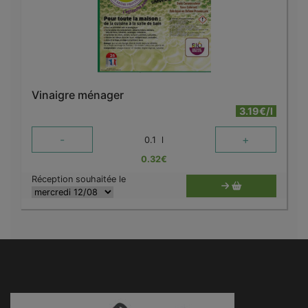
Vinaigre ménager
3.19€/l
-
+
0.1
l
0.32
€
Réception souhaitée le