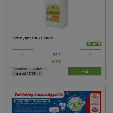
Nettoyant tout usage
5.14€/l
-
+
0.1
l
0.51
€
Réception souhaitée le