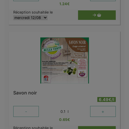
1.24
€
Réception souhaitée le
Savon noir
6.49€/l
-
+
0.1
l
0.65
€
Réception souhaitée le