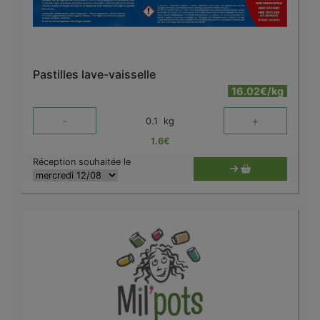
Pastilles lave-vaisselle
16.02€/kg
-
+
0.1
kg
1.6
€
Réception souhaitée le