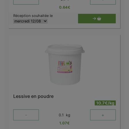
0.64
€
Réception souhaitée le
Lessive en poudre
10.7€/kg
-
+
0.1
kg
1.07
€