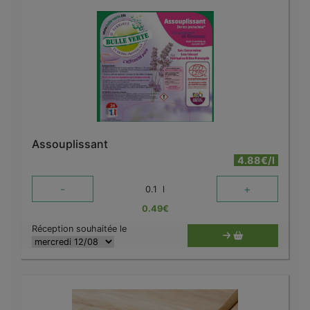
Assouplissant
4.88€/l
-
+
0.1
l
0.49
€
Réception souhaitée le