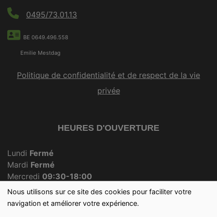
0495/73.01.13
BE 0649.496.558
Emilie Mestdag
Politique de confidentialité et de respect de la vie
privée
HEURES D'OUVERTURE
Lundi
Fermé
Mardi
Fermé
Mercredi
09:30-18:00
Jeudi
Fermé
Nous utilisons sur ce site des cookies pour faciliter votre
Vendredi
09:30-18:00
navigation et améliorer votre expérience.
Samedi
09:30-12:30