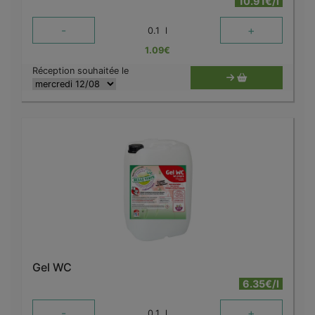
10.91€/l
-
+
0.1
l
1.09
€
Réception souhaitée le
Gel WC
6.35€/l
-
+
0.1
l