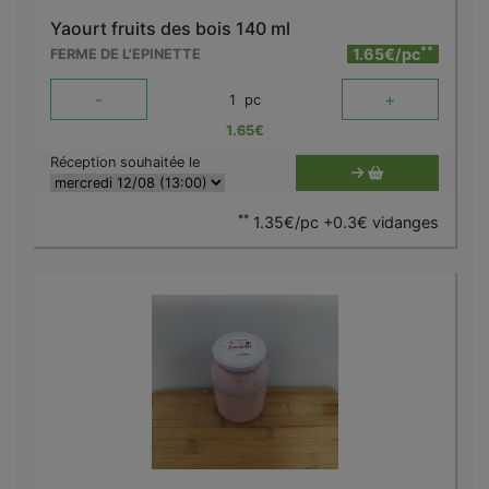
Yaourt fruits des bois 140 ml
**
1.65€/pc
FERME DE L'EPINETTE
-
+
1
pc
1.65
€
Réception souhaitée le
**
1.35€/pc +0.3€ vidanges