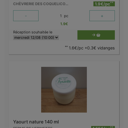
**
1.9€/pc
CHÈVRERIE DES COQUELICOTS
-
+
1
pc
1.9
€
Réception souhaitée le
**
1.6€/pc +0.3€ vidanges
Yaourt nature 140 ml
**