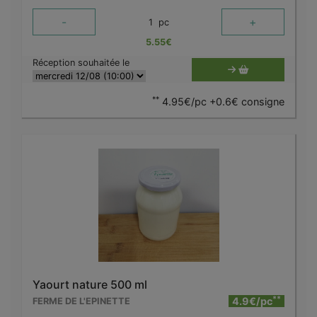
-
+
1
pc
5.55
€
Réception souhaitée le
**
4.95€/pc +0.6€ consigne
Yaourt nature 500 ml
**
4.9€/pc
FERME DE L'EPINETTE