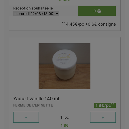
Réception souhaitée le
**
4.45€/pc +0.6€ consigne
Yaourt vanille 140 ml
**
1.8€/pc
FERME DE L'EPINETTE
-
+
1
pc
1.8
€