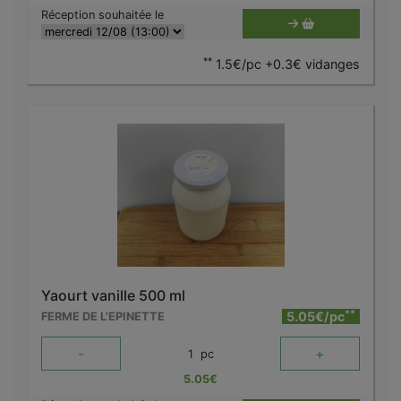
Réception souhaitée le
**
1.5€/pc +0.3€ vidanges
Yaourt vanille 500 ml
**
5.05€/pc
FERME DE L'EPINETTE
-
+
1
pc
5.05
€