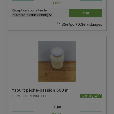
1.65
€
Réception souhaitée le
**
1.35€/pc +0.3€ vidanges
Yaourt pêche-passion 500 ml
**
5.05€/pc
FERME DE L'EPINETTE
-
+
1
pc
5.05
€