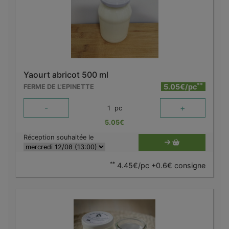
Yaourt abricot 500 ml
**
5.05€/pc
FERME DE L'EPINETTE
-
+
1
pc
5.05
€
Réception souhaitée le
**
4.45€/pc +0.6€ consigne