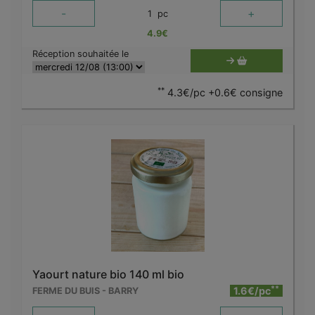
-
+
1
pc
4.9
€
Réception souhaitée le
**
4.3€/pc +0.6€ consigne
Yaourt nature bio 140 ml bio
**
1.6€/pc
FERME DU BUIS - BARRY