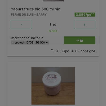
Yaourt fruits bio 500 ml bio
**
3.65€/pc
FERME DU BUIS - BARRY
-
+
1
pc
3.65
€
Réception souhaitée le
**
3.05€/pc +0.6€ consigne