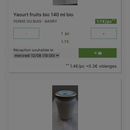
Yaourt fruits bio 140 ml bio
**
1.7€/pc
FERME DU BUIS - BARRY
-
+
1
pc
1.7
€
Réception souhaitée le
**
1.4€/pc +0.3€ vidanges