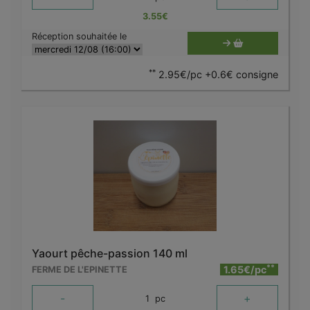
3.55
€
Réception souhaitée le
**
2.95€/pc +0.6€ consigne
Yaourt pêche-passion 140 ml
**
1.65€/pc
FERME DE L'EPINETTE
-
+
1
pc