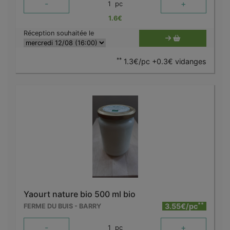
-
+
1
pc
1.6
€
Réception souhaitée le
**
1.3€/pc +0.3€ vidanges
Yaourt nature bio 500 ml bio
**
3.55€/pc
FERME DU BUIS - BARRY
-
+
1
pc