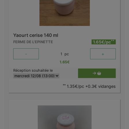
Yaourt cerise 140 ml
**
1.65€/pc
FERME DE L'EPINETTE
-
+
1
pc
1.65
€
Réception souhaitée le
**
1.35€/pc +0.3€ vidanges