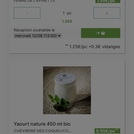
1.55€/pc
FERME DE L'EPINETTE
-
+
1
pc
1.55
€
Réception souhaitée le
**
1.25€/pc +0.3€ vidanges
Yaourt nature 450 ml bio
**
5.55€/pc
CHÈVRERIE DES COQUELICOTS