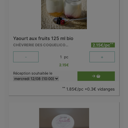
Yaourt aux fruits 125 ml bio
**
2.15€/pc
CHÈVRERIE DES COQUELICOTS
-
+
1
pc
2.15
€
Réception souhaitée le
**
1.85€/pc +0.3€ vidanges