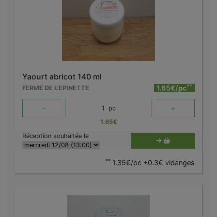
Yaourt abricot 140 ml
**
1.65€/pc
FERME DE L'EPINETTE
-
+
1
pc
1.65
€
Réception souhaitée le
**
1.35€/pc +0.3€ vidanges