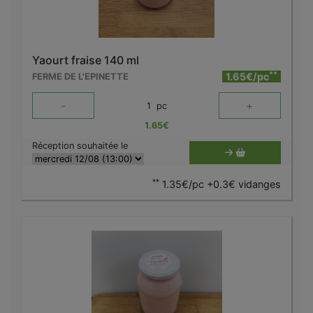
Yaourt fraise 140 ml
**
1.65€/pc
FERME DE L'EPINETTE
-
+
1
pc
1.65
€
Réception souhaitée le
**
1.35€/pc +0.3€ vidanges