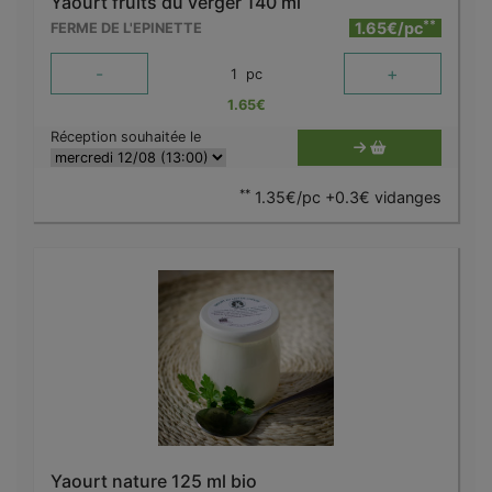
Yaourt fruits du verger 140 ml
**
1.65€/pc
FERME DE L'EPINETTE
-
+
1
pc
1.65
€
Réception souhaitée le
**
1.35€/pc +0.3€ vidanges
Yaourt nature 125 ml bio