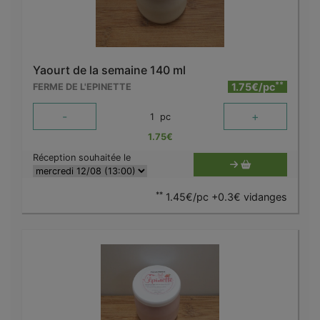
Yaourt de la semaine 140 ml
**
1.75€/pc
FERME DE L'EPINETTE
-
+
1
pc
1.75
€
Réception souhaitée le
**
1.45€/pc +0.3€ vidanges