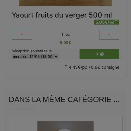
Yaourt fruits du verger 500 ml
**
5.05€/pc
-
+
1
pc
5.05
€
Réception souhaitée le
**
4.45€/pc +0.6€ consigne
DANS LA MÊME CATÉGORIE ...