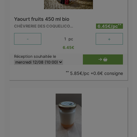
Yaourt fruits 450 ml bio
**
6.45€/pc
CHÈVRERIE DES COQUELICOTS
-
+
1
pc
6.45
€
Réception souhaitée le
**
5.85€/pc +0.6€ consigne