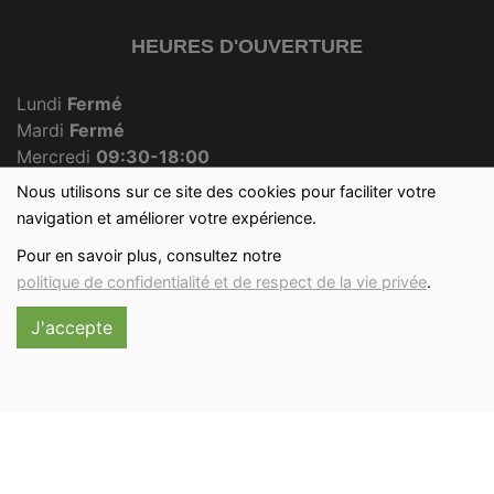
HEURES D'OUVERTURE
Lundi
Fermé
Mardi
Fermé
Mercredi
09:30-18:00
Jeudi
Fermé
Nous utilisons sur ce site des cookies pour faciliter votre
Vendredi
09:30-18:00
navigation et améliorer votre expérience.
Samedi
09:30-12:30
Pour en savoir plus, consultez notre
Dimanche
09:30-12:00
politique de confidentialité et de respect de la vie privée
.
J'accepte
Réalisé avec
par
MonSiteAMoi