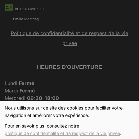
BE 0649.496.558
Emilie Mestdag
Politique de confidentialité et de respect de la vie
privée
HEURES D'OUVERTURE
Lundi
Fermé
Mardi
Fermé
Mercredi
09:30-18:00
Jeudi
Fermé
Nous utilisons sur ce site des cookies pour faciliter votre
Vendredi
09:30-18:00
navigation et améliorer votre expérience.
Samedi
09:30-12:30
Pour en savoir plus, consultez notre
Dimanche
09:30-12:00
politique de confidentialité et de respect de la vie privée
.