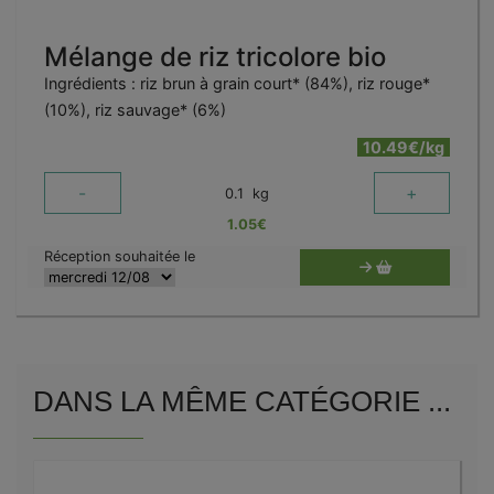
Mélange de riz tricolore bio
Ingrédients : riz brun à grain court* (84%), riz rouge*
(10%), riz sauvage* (6%)
10.49€/kg
-
+
0.1
kg
1.05
€
Réception souhaitée le
DANS LA MÊME CATÉGORIE ...