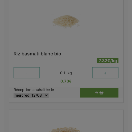
Riz basmati blanc bio
7.32€/kg
-
+
0.1
kg
0.73
€
Réception souhaitée le