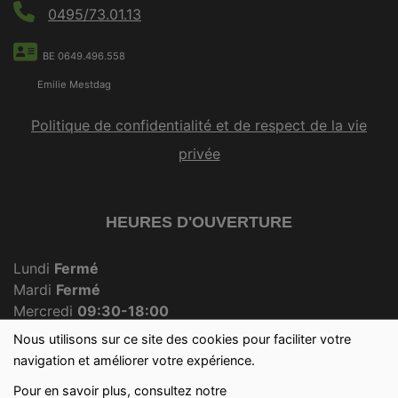
0495/73.01.13
BE 0649.496.558
Emilie Mestdag
Politique de confidentialité et de respect de la vie
privée
HEURES D'OUVERTURE
Lundi
Fermé
Mardi
Fermé
Mercredi
09:30-18:00
Jeudi
Fermé
Nous utilisons sur ce site des cookies pour faciliter votre
Vendredi
09:30-18:00
navigation et améliorer votre expérience.
Samedi
09:30-12:30
Pour en savoir plus, consultez notre
Dimanche
09:30-12:00