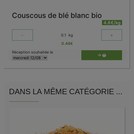
Couscous de blé blanc bio
4.6€/kg
-
+
0.1
kg
0.46
€
Réception souhaitée le
DANS LA MÊME CATÉGORIE ...