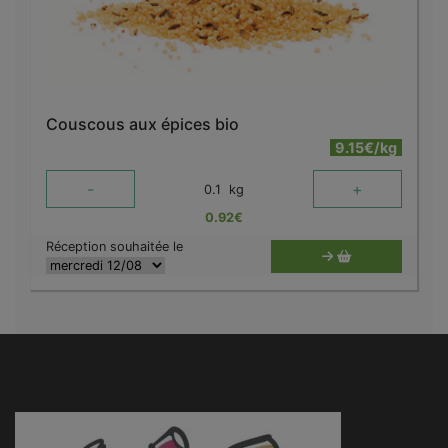
Couscous aux épices bio
9.15€/kg
-
+
0.1
kg
0.92
€
Réception souhaitée le