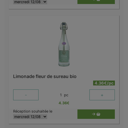
Limonade fleur de sureau bio
4.36€/pc
-
+
1
pc
4.36
€
Réception souhaitée le