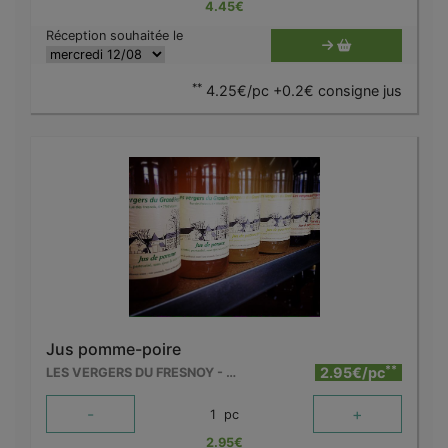
4.45
€
Réception souhaitée le
**
4.25€/pc +0.2€ consigne jus
Jus pomme-poire
**
2.95€/pc
LES VERGERS DU FRESNOY - MOLENBAIX
-
+
1
pc
2.95
€