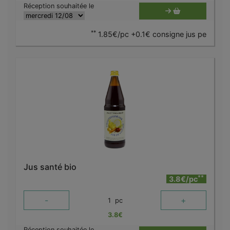
Réception souhaitée le
**
1.85€/pc +0.1€ consigne jus pe
Jus santé bio
**
3.8€/pc
-
+
1
pc
3.8
€
Réception souhaitée le