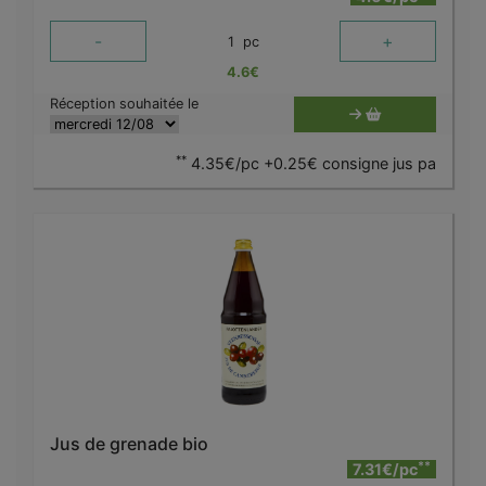
-
+
1
pc
4.6
€
Réception souhaitée le
**
4.35€/pc +0.25€ consigne jus pa
Jus de grenade bio
**
7.31€/pc