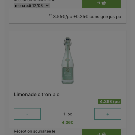
**
3.55€/pc +0.25€ consigne jus pa
Limonade citron bio
4.36€/pc
-
+
1
pc
4.36
€
Réception souhaitée le