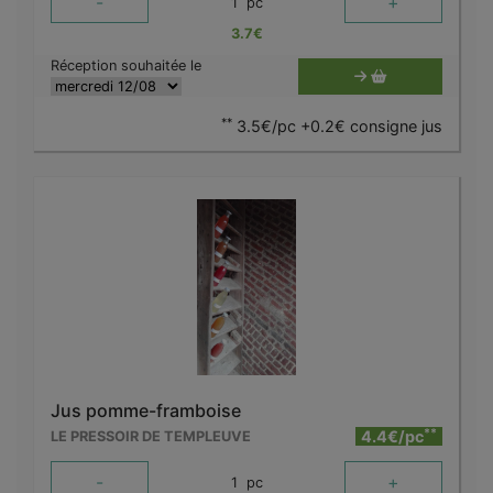
-
+
1
pc
3.7
€
Réception souhaitée le
**
3.5€/pc +0.2€ consigne jus
Jus pomme-framboise
**
4.4€/pc
LE PRESSOIR DE TEMPLEUVE
-
+
1
pc