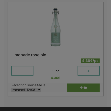
Limonade rose bio
4.36€/pc
-
+
1
pc
4.36
€
Réception souhaitée le