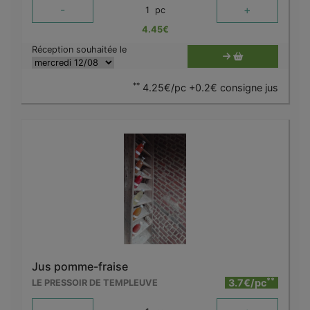
-
+
1
pc
4.45
€
Réception souhaitée le
**
4.25€/pc +0.2€ consigne jus
Jus pomme-fraise
**
3.7€/pc
LE PRESSOIR DE TEMPLEUVE