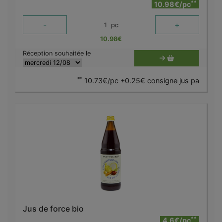
**
10.98€/pc
-
+
1
pc
10.98
€
Réception souhaitée le
**
10.73€/pc +0.25€ consigne jus pa
Jus de force bio
**
4.6€/pc