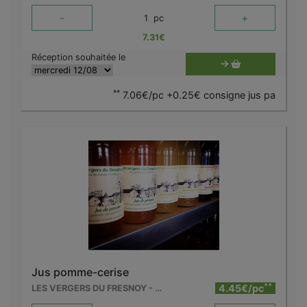
-
+
1
pc
7.31
€
Réception souhaitée le
**
7.06€/pc +0.25€ consigne jus pa
Jus pomme-cerise
**
4.45€/pc
LES VERGERS DU FRESNOY - MOLENBAIX