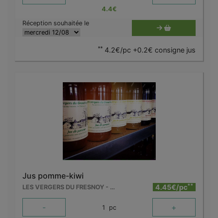
4.4
€
Réception souhaitée le
**
4.2€/pc +0.2€ consigne jus
Jus pomme-kiwi
**
4.45€/pc
LES VERGERS DU FRESNOY - MOLENBAIX
-
+
1
pc