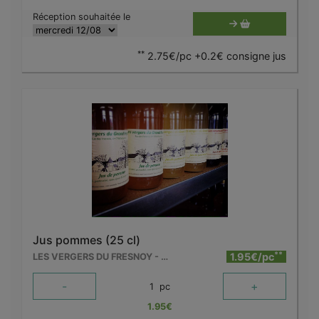
Réception souhaitée le
**
2.75€/pc +0.2€ consigne jus
Jus pommes (25 cl)
**
1.95€/pc
LES VERGERS DU FRESNOY - MOLENBAIX
-
+
1
pc
1.95
€