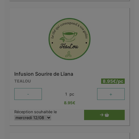
Infusion Sourire de Lïana
8.95€/pc
TEALOU
-
+
1
pc
8.95
€
Réception souhaitée le