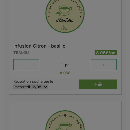
Infusion Citron - basilic
8.95€/pc
TEALOU
-
+
1
pc
8.95
€
Réception souhaitée le