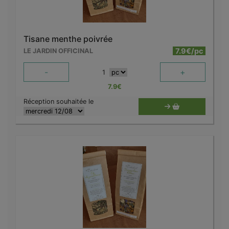
Tisane menthe poivrée
7.9€/pc
LE JARDIN OFFICINAL
-
+
1
7.9
€
Réception souhaitée le