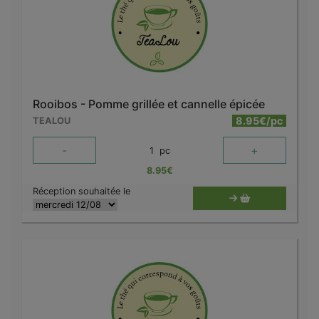
Rooibos - Pomme grillée et cannelle épicée
8.95€/pc
TEALOU
-
+
1
pc
8.95
€
Réception souhaitée le