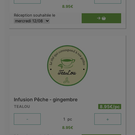
8.95
€
Réception souhaitée le
Infusion Pêche - gingembre
8.95€/pc
TEALOU
-
+
1
pc
8.95
€