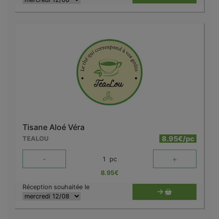
Tisane Aloé Véra
8.95€/pc
TEALOU
-
+
1
pc
8.95
€
Réception souhaitée le