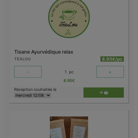
Tisane Ayurvédique relax
8.95€/pc
TEALOU
-
+
1
pc
8.95
€
Réception souhaitée le