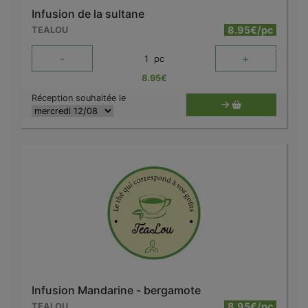
Infusion de la sultane
8.95€/pc
TEALOU
-
+
1
pc
8.95
€
Réception souhaitée le
Infusion Mandarine - bergamote
8.95€/pc
TEALOU