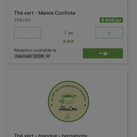
Thé vert - Mamie Confiote
8.95€/pc
TEALOU
-
+
1
pc
8.95
€
Réception souhaitée le
Thé vert - mangue - bergamote