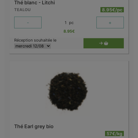
Thé blanc - Litchi
8.95€/pc
TEALOU
-
+
1
pc
8.95
€
Réception souhaitée le
Thé Earl grey bio
57€/kg