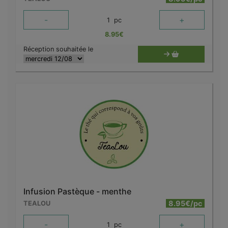
-
+
1
pc
8.95
€
Réception souhaitée le
Infusion Pastèque - menthe
8.95€/pc
TEALOU
-
+
1
pc