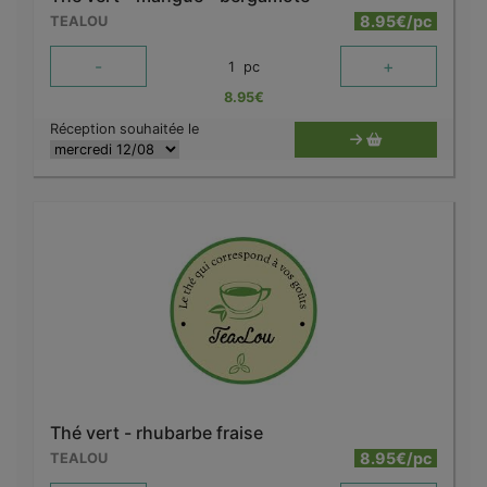
8.95€/pc
TEALOU
-
+
1
pc
8.95
€
Réception souhaitée le
Thé vert - rhubarbe fraise
8.95€/pc
TEALOU