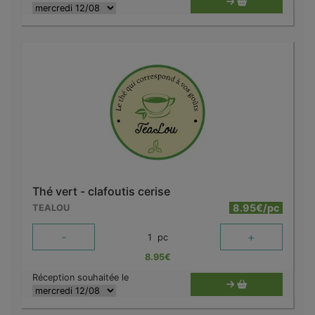
Thé vert - clafoutis cerise
8.95€/pc
TEALOU
-
+
1
pc
8.95
€
Réception souhaitée le