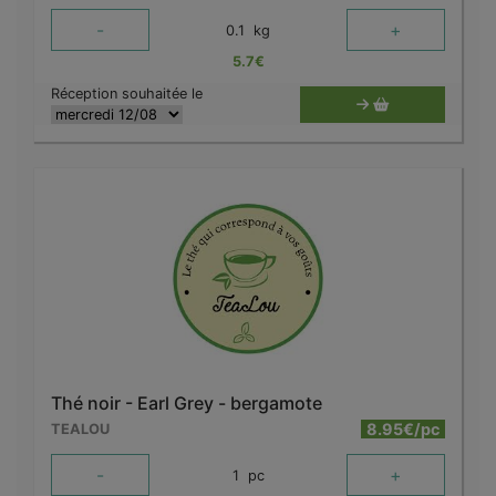
-
+
0.1
kg
5.7
€
Réception souhaitée le
Thé noir - Earl Grey - bergamote
8.95€/pc
TEALOU
-
+
1
pc