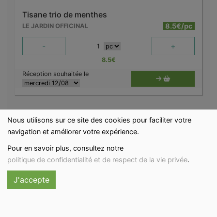
Tisane trio de menthes
8.5€/pc
LE JARDIN OFFICINAL
-
+
1
8.5
€
Réception souhaitée le
Nous utilisons sur ce site des cookies pour faciliter votre
navigation et améliorer votre expérience.
Pour en savoir plus, consultez notre
politique de confidentialité et de respect de la vie privée
.
J'accepte