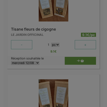
Tisane fleurs de cigogne
9.1€/pc
LE JARDIN OFFICINAL
-
+
1
9.1
€
Réception souhaitée le