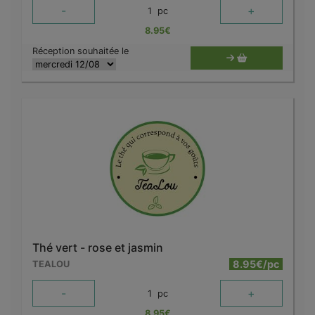
-
+
1
pc
8.95
€
Réception souhaitée le
Thé vert - rose et jasmin
8.95€/pc
TEALOU
-
+
1
pc
8.95
€