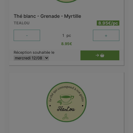
Thé blanc - Grenade - Myrtille
8.95€/pc
TEALOU
-
+
1
pc
8.95
€
Réception souhaitée le