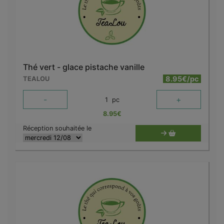
Thé vert - glace pistache vanille
8.95€/pc
TEALOU
-
+
1
pc
8.95
€
Réception souhaitée le