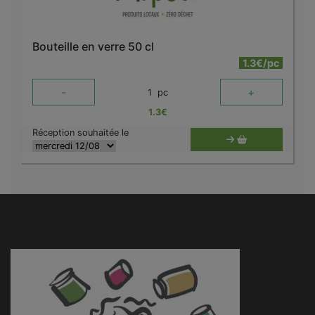
Bouteille en verre 50 cl
1.3€/pc
-
+
1
pc
1.3
€
Réception souhaitée le