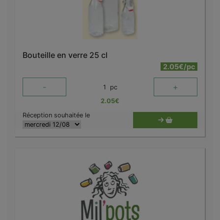
Bouteille en verre 25 cl
2.05€/pc
-
+
1
pc
2.05
€
Réception souhaitée le