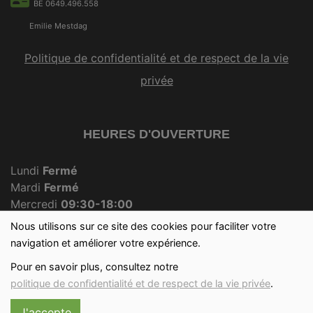
BE 0649.496.558
Emilie Mestdag
Politique de confidentialité et de respect de la vie
privée
HEURES D'OUVERTURE
Lundi
Fermé
Mardi
Fermé
Mercredi
09:30-18:00
Jeudi
Fermé
Nous utilisons sur ce site des cookies pour faciliter votre
Vendredi
09:30-18:00
navigation et améliorer votre expérience.
Samedi
09:30-12:30
Pour en savoir plus, consultez notre
Dimanche
09:30-12:00
politique de confidentialité et de respect de la vie privée
.
J'accepte