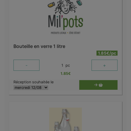
Bouteille en verre 1 litre
1.85€/pc
-
+
1
pc
1.85
€
Réception souhaitée le