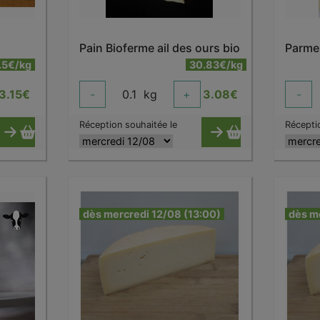
Pain Bioferme ail des ours bio
Parme
.5€/kg
30.83€/kg
3.15
€
-
0.1
kg
+
3.08
€
-
Réception souhaitée le
Récepti
dès mercredi 12/08 (13:00)
dès m