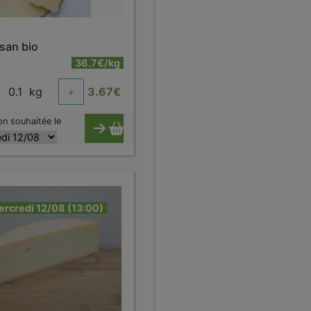
san bio
36.7€/kg
0.1
kg
+
3.67
€
on souhaitée le
ercredi 12/08 (13:00)