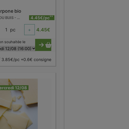
rpone bio
**
4.45€/pc
FERME DU BUIS - BARRY
1
pc
+
4.45
€
on souhaitée le
*
3.85€/pc +0.6€ consigne
ercredi 12/08