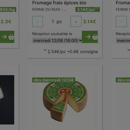
Fromage frais épices bio
Fromag
**
.95€/kg
3.14€/pc
FERME DU BUIS - BARRY
2.3
€
-
1
pc
+
3.14
€
-
Réception souhaitée le
Récepti
**
*
2.54€/pc +0.6€ consigne
dès mercredi 12/08
dès m