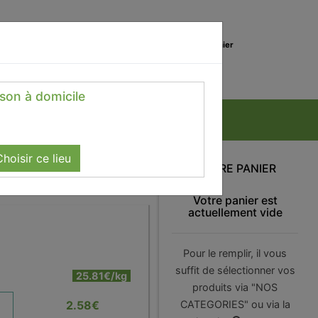
0
Lieu de réception
Mon panier
Magasin
0.00 €
ison à domicile
hoisir ce lieu
VOTRE PANIER
Votre panier est
actuellement vide
Pour le remplir, il vous
suffit de sélectionner vos
25.81€/kg
produits via "NOS
2.58
€
CATEGORIES" ou via la