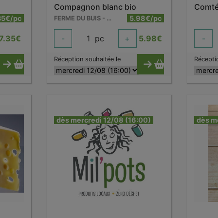
Compagnon blanc bio
Comté
35€/pc
5.98€/pc
FERME DU BUIS - BARRY
7.35
€
-
1
pc
+
5.98
€
-
Réception souhaitée le
Récepti
dès mercredi 12/08 (16:00)
dès m