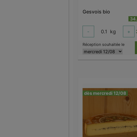
Gesvois bio
34
-
0.1
kg
+
Réception souhaitée le
dès mercredi 12/08