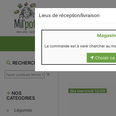
Lieux de réception/livraison
Magasin
NOS VENTES DU M
La commande est à venir chercher au ma
Choisir ce 
RECHERCHE
dès mercredi 12/08
NOS
CATEGORIES
Légumes