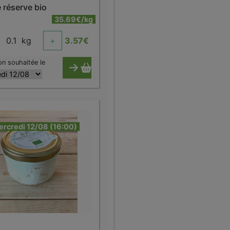
 réserve bio
35.69€/kg
0.1
kg
+
3.57
€
on souhaitée le
ercredi 12/08 (16:00)