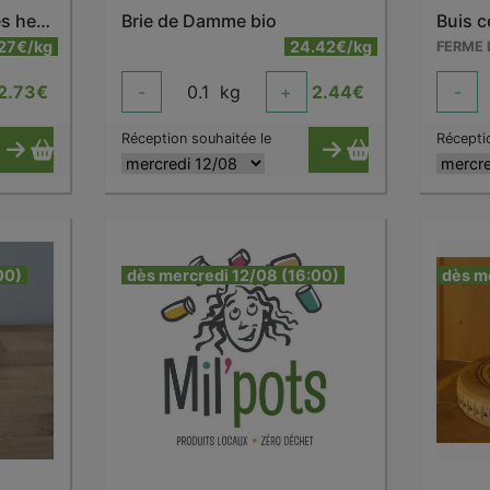
Brie de Damme aux fines herbes bio
Brie de Damme bio
Buis c
.27€/kg
24.42€/kg
2.73
€
-
0.1
kg
+
2.44
€
-
Réception souhaitée le
Récepti
00)
dès mercredi 12/08 (16:00)
dès m