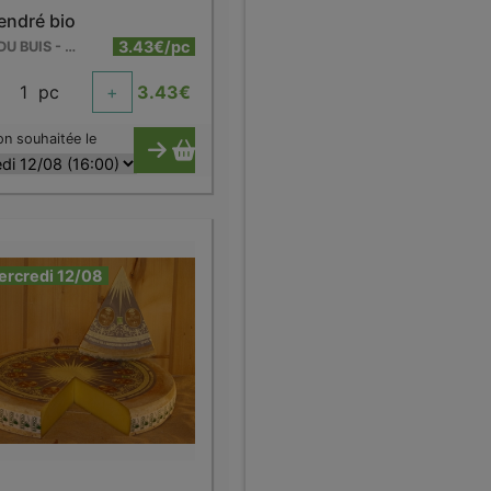
endré bio
3.43€/pc
FERME DU BUIS - BARRY
1
pc
+
3.43
€
on souhaitée le
ercredi 12/08