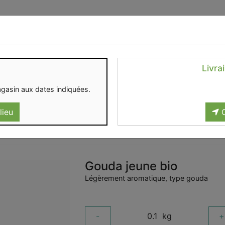
Identifiez-vous
Livra
OMENT
CONTACT
gasin aux dates indiquées.
lieu
C
Gouda jeune bio
Légèrement aromatique, type gouda
-
0.1
kg
+