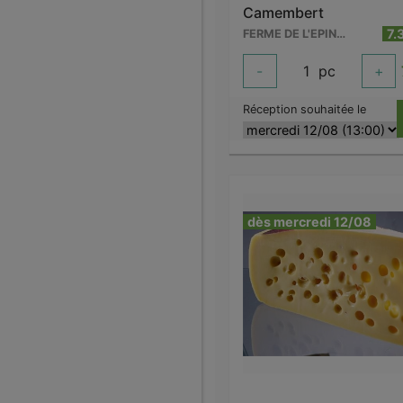
Camembert
7.
FERME DE L'EPINETTE
-
1
pc
+
Réception souhaitée le
dès mercredi 12/08