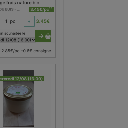
e frais nature bio
**
3.45€/pc
FERME DU BUIS - BARRY
1
pc
+
3.45
€
on souhaitée le
*
2.85€/pc +0.6€ consigne
ercredi 12/08 (16:00)