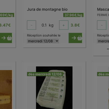
Jura de montagne bio
Masca
.69€/kg
37.96€/kg
3.47
€
-
0.1
kg
+
3.8
€
-
Réception souhaitée le
Récepti
*
dès mercredi 12/08
dès m